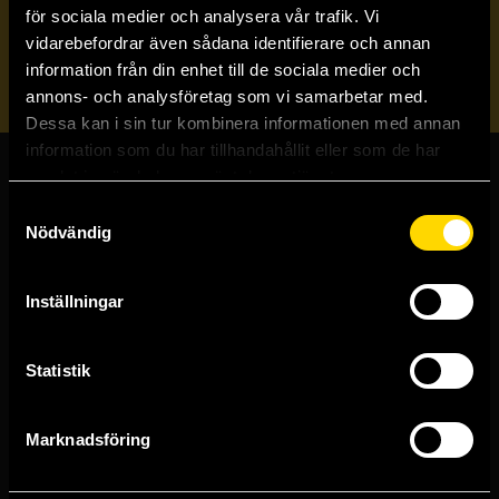
Veckobrevet
för sociala medier och analysera vår trafik. Vi
vidarebefordrar även sådana identifierare och annan
information från din enhet till de sociala medier och
Skicka
annons- och analysföretag som vi samarbetar med.
Dessa kan i sin tur kombinera informationen med annan
information som du har tillhandahållit eller som de har
samlat in när du har använt deras tjänster.
Butiker & kundtjänst
Samtyckesval
Nödvändig
Stockholmsbutiken
Västerlånggatan 48
111 29 Stockholm
Inställningar
Göteborgsbutiken
Kungsgatan 19
Statistik
411 19 Göteborg
Malmöbutiken
Marknadsföring
Södra Förstadsgatan 26
211 43 Malmö