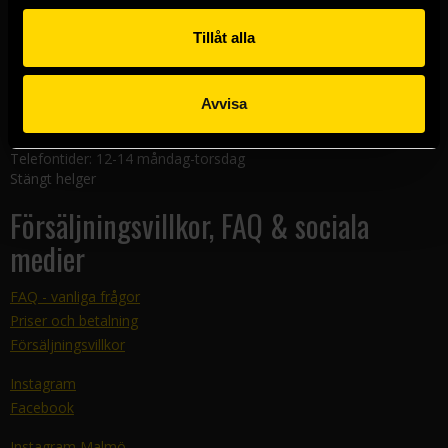
Linköpingsbutiken
Nygatan 20
Tillåt alla
582 19 Linköping
Kundtjänst
Avvisa
E-mail:
support@sfbok.se
Tel:
08–440 00 66
Telefontider: 12-14 måndag-torsdag
Stängt helger
Försäljningsvillkor, FAQ & sociala
medier
FAQ - vanliga frågor
Priser och betalning
Försäljningsvillkor
Instagram
Facebook
Instagram Malmö