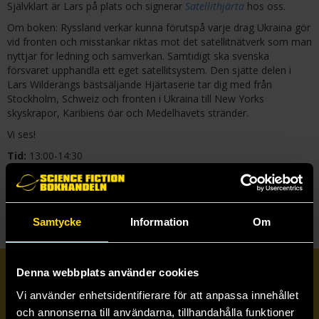
Självklart är Lars på plats och signerar
Satellithjärta
hos oss.
Om boken: Ryssland verkar kunna förutspå varje drag Ukraina gör
vid fronten och misstankar riktas mot det satellitnätverk som man
nyttjar för ledning och samverkan. Samtidigt ska svenska
försvaret upphandla ett eget satellitsystem. Den sjätte delen i
Lars Wilderängs bästsäljande Hjärtaserie tar dig med från
Stockholm, Schweiz och fronten i Ukraina till New Yorks
skyskrapor, Karibiens öar och Medelhavets stränder.
Vi ses!
Tid:
13:00-14:30
Datum:
söndag, juli 5, 2026
Butik:
Linköping
Samtycke
Information
Om
Denna webbplats använder cookies
Prenumerera på vårt nyhetsbrev
Vi använder enhetsidentifierare för att anpassa innehållet
och annonserna till användarna, tillhandahålla funktioner