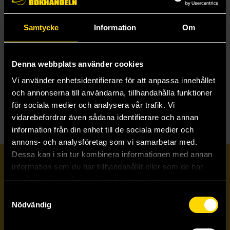
debut."
– The Guardian
Samtycke
Information
Om
"Spa follows through with about as fully-formed a debut as
something this slippery and surreal could reasonably be."
– The Comics Journal
Denna webbplats använder cookies
"What? No idea what I just read. Gross and weird."
– Patricia, Goodreads
Vi använder enhetsidentifierare för att anpassa innehållet
Datum:
fredag, juli 4, 2025
och annonserna till användarna, tillhandahålla funktioner
Butik:
Malmö
för sociala medier och analysera vår trafik. Vi
vidarebefordrar även sådana identifierare och annan
information från din enhet till de sociala medier och
annons- och analysföretag som vi samarbetar med.
Dessa kan i sin tur kombinera informationen med annan
Prenumerera på vårt nyhetsbrev
information som du har tillhandahållit eller som de har
samlat in när du har använt deras tjänster.
Samtyckesval
Veckobrevet
Nödvändig
Skicka