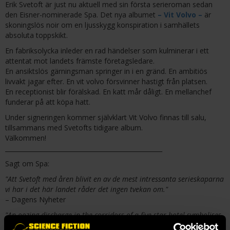
Erik Svetoft är just nu aktuell med sin första serieroman sedan
den Eisner-nominerade Spa. Det nya albumet
– Vit Volvo –
är
skoningslös noir om en ljusskygg konspiration i samhällets
absoluta toppskikt.
En fabriksolycka inleder en rad händelser som kulminerar i ett
attentat mot landets främste företagsledare.
En ansiktslös gärningsman springer in i en gränd. En ambitiös
livvakt jagar efter. En vit volvo försvinner hastigt från platsen.
En receptionist blir förälskad. En katt mår dåligt. En mellanchef
funderar på att köpa hatt.
Under signeringen kommer självklart Vit Volvo finnas till salu,
tillsammans med Svetofts tidigare album.
Välkommen!
___________________________________________________
Sagt om Spa:
"Att Svetoft med åren blivit en av de mest intressanta serieskaparna
vi har i det här landet råder det ingen tvekan om."
– Dagens Nyheter
"An oozing discharge in the corridors of a five-star hotel symbolises
the corruption of the rich in the Swedish artist’s mordant gothic