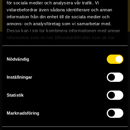
för sociala medier och analysera vår trafik. Vi
vidarebefordrar även sådana identifierare och annan
Skicka
information från din enhet till de sociala medier och
annons- och analysföretag som vi samarbetar med.
Dessa kan i sin tur kombinera informationen med annan
information som du har tillhandahållit eller som de har
samlat in när du har använt deras tjänster.
Butiker & kundtjänst
Samtyckesval
Nödvändig
Stockholmsbutiken
Västerlånggatan 48
111 29 Stockholm
Inställningar
Göteborgsbutiken
Kungsgatan 19
Statistik
411 19 Göteborg
Malmöbutiken
Marknadsföring
Södra Förstadsgatan 26
211 43 Malmö