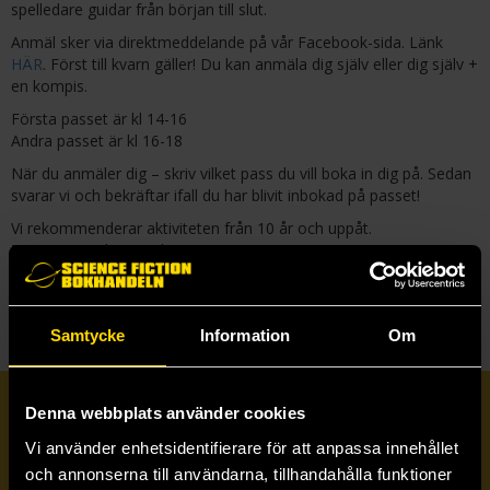
spelledare guidar från början till slut.
Anmäl sker via direktmeddelande på vår Facebook-sida. Länk
HÄR
. Först till kvarn gäller! Du kan anmäla dig själv eller dig själv +
en kompis.
Första passet är kl 14-16
Andra passet är kl 16-18
När du anmäler dig – skriv vilket pass du vill boka in dig på. Sedan
svarar vi och bekräftar ifall du har blivit inbokad på passet!
Vi rekommenderar aktiviteten från 10 år och uppåt.
Datum:
onsdag, april 29, 2026
Butik:
Stockholm
Samtycke
Information
Om
Prenumerera på vårt nyhetsbrev
Denna webbplats använder cookies
Vi använder enhetsidentifierare för att anpassa innehållet
och annonserna till användarna, tillhandahålla funktioner
Veckobrevet