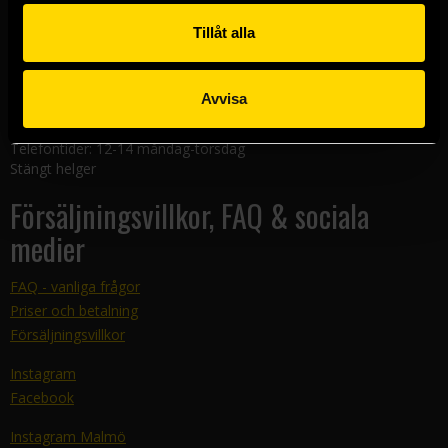
Linköpingsbutiken
Nygatan 20
Tillåt alla
582 19 Linköping
Kundtjänst
Avvisa
E-mail:
support@sfbok.se
Tel:
08–440 00 66
Telefontider: 12-14 måndag-torsdag
Stängt helger
Försäljningsvillkor, FAQ & sociala
medier
FAQ - vanliga frågor
Priser och betalning
Försäljningsvillkor
Instagram
Facebook
Instagram Malmö