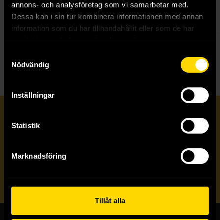
annons- och analysföretag som vi samarbetar med.
survive.
Dessa kan i sin tur kombinera informationen med annan
3-4 spelare. Regler på engelska.
information som du har tillhandahållit eller som de har
samlat in när du har använt deras tjänster.
Taggar:
Gudar
Historiskt
Samtyckesval
Nödvändig
Inställningar
Prenumerera på vårt nyhetsbrev
Statistik
Veckobrevet
Marknadsföring
Skicka
Tillåt alla