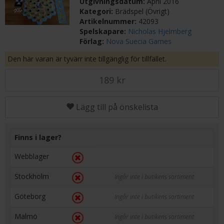
Utgivningsdatum:
April 2016
Kategori:
Brädspel (Övrigt)
Artikelnummer:
42093
Spelskapare:
Nicholas Hjelmberg
Förlag:
Nova Suecia Games
Den här varan är tyvärr inte tillgänglig för tillfället.
189 kr
Lägg till på önskelista
Finns i lager?
Webblager
Stockholm
Ingår inte i butikens sortiment
Göteborg
Ingår inte i butikens sortiment
Malmö
Ingår inte i butikens sortiment