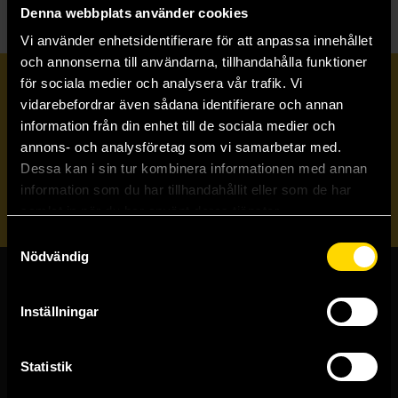
Denna webbplats använder cookies
Vi använder enhetsidentifierare för att anpassa innehållet
och annonserna till användarna, tillhandahålla funktioner
för sociala medier och analysera vår trafik. Vi
Prenumerera på vårt nyhetsbrev
vidarebefordrar även sådana identifierare och annan
information från din enhet till de sociala medier och
annons- och analysföretag som vi samarbetar med.
Veckobrevet
Dessa kan i sin tur kombinera informationen med annan
information som du har tillhandahållit eller som de har
Skicka
samlat in när du har använt deras tjänster.
Samtyckesval
Nödvändig
Butiker & kundtjänst
Inställningar
Stockholmsbutiken
Västerlånggatan 48
Statistik
111 29 Stockholm