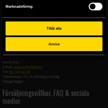
Göteborgsbutiken
Marknadsföring
Kungsgatan 19
411 19 Göteborg
Malmöbutiken
Södra Förstadsgatan 26
Tillåt alla
211 43 Malmö
Linköpingsbutiken
Avvisa
Nygatan 20
582 19 Linköping
Kundtjänst
E-mail:
support@sfbok.se
Tel:
08–440 00 66
Telefontider: 12-14 måndag-torsdag
Stängt helger
Försäljningsvillkor, FAQ & sociala
medier