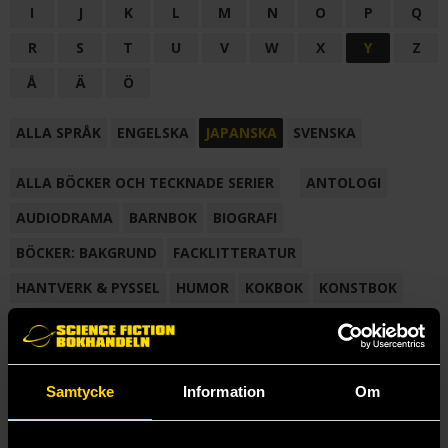
I
J
K
L
M
N
O
P
Q
R
S
T
U
V
W
X
Y
Z
Å
Ä
Ö
ALLA SPRÅK
ENGELSKA
JAPANSKA
SVENSKA
ALLA BÖCKER OCH TECKNADE SERIER
ANTOLOGI
AUDIODRAMA
BARNBOK
BIOGRAFI
BÖCKER: BAKGRUND
FACKLITTERATUR
HANTVERK & PYSSEL
HUMOR
KOKBOK
KONSTBOK
KORTROMAN
LÄROBOK
MAGASIN
NOVELL
NOVELLMAGASIN
NOVELLSAMLING
POESI
ROMAN
Samtycke
Information
Om
SAMLINGSVOLYM
TECKNA & MÅLA
TECKNAD SERIE