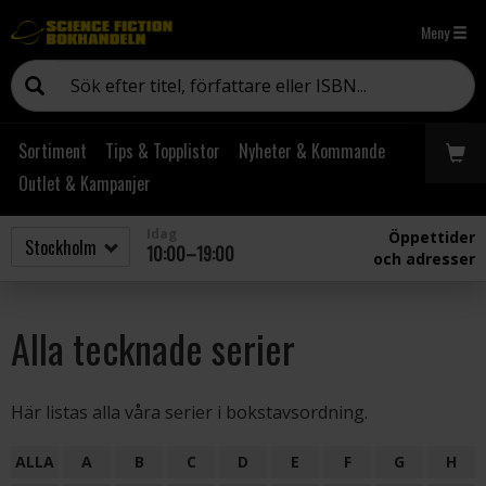
Meny
Sortiment
Tips & Topplistor
Nyheter & Kommande
Outlet & Kampanjer
Idag
Öppettider
10:00–19:00
och adresser
Alla tecknade serier
Här listas alla våra serier i bokstavsordning.
ALLA
A
B
C
D
E
F
G
H