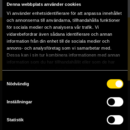
Denna webbplats använder cookies
Vi använder enhetsidentifierare för att anpassa innehållet
och annonserna till användarna, tillhandahålla funktioner
för sociala medier och analysera vår trafik. Vi
Prenumerera på vårt nyhetsbrev
vidarebefordrar även sådana identifierare och annan
information från din enhet till de sociala medier och
annons- och analysföretag som vi samarbetar med.
Veckobrevet
Dessa kan i sin tur kombinera informationen med annan
information som du har tillhandahållit eller som de har
Skicka
samlat in när du har använt deras tjänster.
Samtyckesval
Nödvändig
Butiker & kundtjänst
Inställningar
Stockholmsbutiken
Västerlånggatan 48
Statistik
111 29 Stockholm