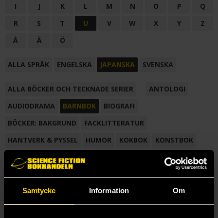
I
J
K
L
M
N
O
P
Q
R
S
T
U
V
W
X
Y
Z
Å
Ä
Ö
ALLA SPRÅK
ENGELSKA
JAPANSKA
SVENSKA
ALLA BÖCKER OCH TECKNADE SERIER
ANTOLOGI
AUDIODRAMA
BARNBOK
BIOGRAFI
BÖCKER: BAKGRUND
FACKLITTERATUR
HANTVERK & PYSSEL
HUMOR
KOKBOK
KONSTBOK
KORTROMAN
LÄROBOK
MAGASIN
NOVELL
NOVELLMAGASIN
NOVELLSAMLING
POESI
ROMAN
Samtycke
Information
Om
SAMLINGSVOLYM
TECKNA & MÅLA
TECKNAD SERIE