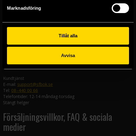
Göteborgsbutiken
Marknadsföring
Kungsgatan 19
411 19 Göteborg
Malmöbutiken
Södra Förstadsgatan 26
Tillåt alla
211 43 Malmö
Linköpingsbutiken
Avvisa
Nygatan 20
582 19 Linköping
Kundtjänst
E-mail:
support@sfbok.se
Tel:
08–440 00 66
Telefontider: 12-14 måndag-torsdag
Stängt helger
Försäljningsvillkor, FAQ & sociala
medier