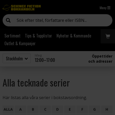
Meny
Sortiment
Tips & Topplistor
Nyheter & Kommande
Outlet & Kampanjer
Idag
Öppettider
12:00–17:00
och adresser
Alla tecknade serier
Här listas alla våra serier i bokstavsordning.
ALLA
A
B
C
D
E
F
G
H