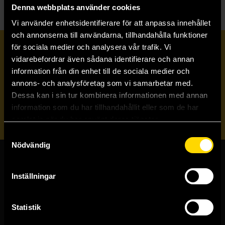
Denna webbplats använder cookies
Vi använder enhetsidentifierare för att anpassa innehållet
och annonserna till användarna, tillhandahålla funktioner
för sociala medier och analysera vår trafik. Vi
Prenumerera på vårt nyhetsbrev
vidarebefordrar även sådana identifierare och annan
information från din enhet till de sociala medier och
annons- och analysföretag som vi samarbetar med.
Veckobrevet
Dessa kan i sin tur kombinera informationen med annan
information som du har tillhandahållit eller som de har
Skicka
samlat in när du har använt deras tjänster.
Samtyckesval
Nödvändig
Butiker & kundtjänst
Inställningar
Stockholmsbutiken
Västerlånggatan 48
Statistik
111 29 Stockholm