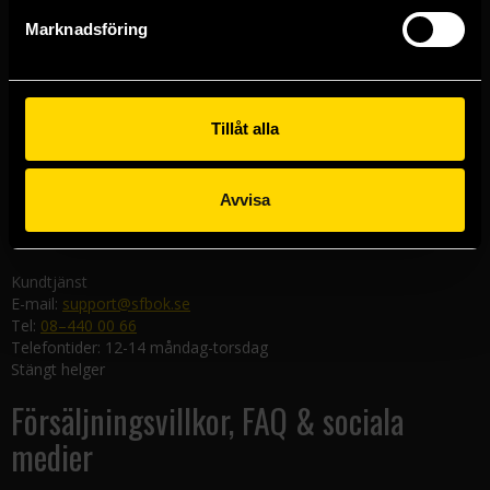
Göteborgsbutiken
Marknadsföring
Kungsgatan 19
411 19 Göteborg
Malmöbutiken
Södra Förstadsgatan 26
Tillåt alla
211 43 Malmö
Linköpingsbutiken
Avvisa
Nygatan 20
582 19 Linköping
Kundtjänst
E-mail:
support@sfbok.se
Tel:
08–440 00 66
Telefontider: 12-14 måndag-torsdag
Stängt helger
Försäljningsvillkor, FAQ & sociala
medier