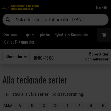
Meny
Sortiment
Tips & Topplistor
Nyheter & Kommande
Outlet & Kampanjer
Idag
Öppettider
10:00–18:00
och adresser
Alla tecknade serier
Här listas alla våra serier i bokstavsordning.
ALLA
A
B
C
D
E
F
G
H