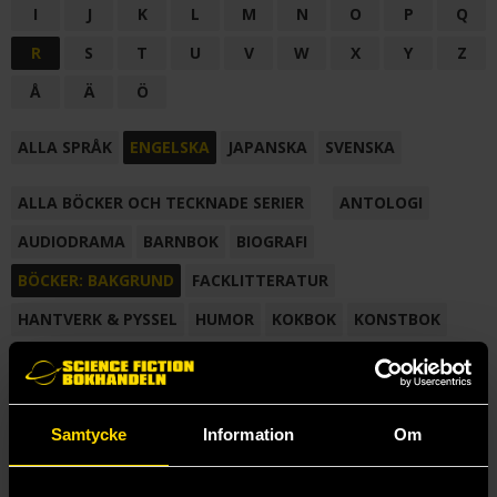
I
J
K
L
M
N
O
P
Q
R
S
T
U
V
W
X
Y
Z
Å
Ä
Ö
ALLA SPRÅK
ENGELSKA
JAPANSKA
SVENSKA
ALLA BÖCKER OCH TECKNADE SERIER
ANTOLOGI
AUDIODRAMA
BARNBOK
BIOGRAFI
BÖCKER: BAKGRUND
FACKLITTERATUR
HANTVERK & PYSSEL
HUMOR
KOKBOK
KONSTBOK
KORTROMAN
LÄROBOK
MAGASIN
NOVELL
NOVELLMAGASIN
NOVELLSAMLING
POESI
ROMAN
Samtycke
Information
Om
SAMLINGSVOLYM
TECKNA & MÅLA
TECKNAD SERIE