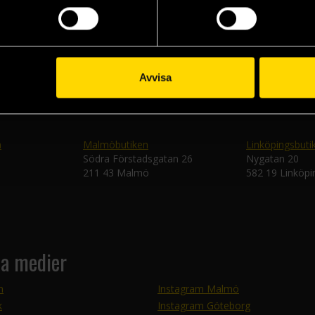
Skic
Avvisa
n
Malmöbutiken
Linköpingsbuti
Södra Förstadsgatan 26
Nygatan 20
211 43 Malmö
582 19 Linköpi
la medier
m
Instagram Malmö
k
Instagram Göteborg