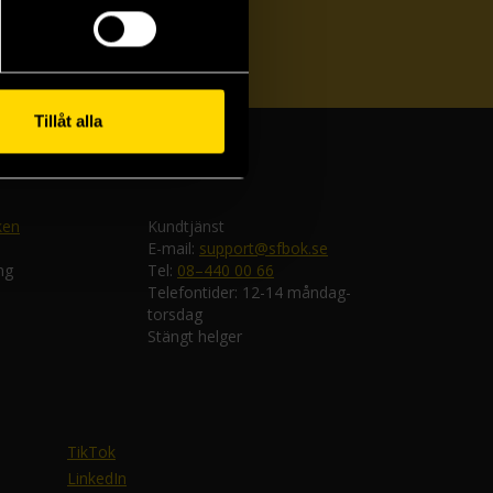
ka
Tillåt alla
ken
Kundtjänst
E-mail:
support@sfbok.se
ng
Tel:
08–440 00 66
Telefontider: 12-14 måndag-
torsdag
Stängt helger
TikTok
LinkedIn