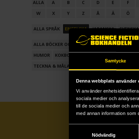
ALLA
A
B
C
D
E
F
W
X
Y
Z
Å
Ä
Ö
ALLA SPRÅK
ENGELSKA
JAPANSKA
SVENSKA
ALLA BÖCKER OCH TECKNADE SERIER
ANTOL
HUMOR
KOKBOK
KONSTBOK
KORTROMAN
Samtycke
TECKNA & MÅLA
TECKNAD SERIE
Denna webbplats använder 
Vi använder enhetsidentifierar
sociala medier och analysera 
till de sociala medier och a
med annan information som du 
Samtyckesval
Nödvändig