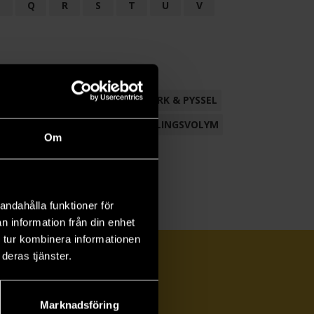
P
Q
R
S
T
U
V
ND
FACKLITTERATUR
HANTVERK & PYSSEL
AMLING
POESI
ROMAN
SAMLINGSVOLYM
Om
andahålla funktioner för
n information från din enhet
 tur kombinera informationen
deras tjänster.
Marknadsföring