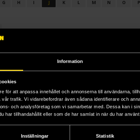
G
H
I
J
K
L
M
N
O
OGI
AUDIODRAMA
BARNBOK
BIOGRAFI
BÖCKER: BAKGRU
LÄROBOK
MAGASIN
NOVELL
NOVELLMAGASIN
NOVELLS
Information
cookies
e för att anpassa innehållet och annonserna till användarna, tillh
vår trafik. Vi vidarebefordrar även sådana identifierare och anna
nnons- och analysföretag som vi samarbetar med. Dessa kan i sin
har tillhandahållit eller som de har samlat in när du har använt 
Prenumerera på vårt nyhetsbrev
Veckobrevet
Inställningar
Statistik