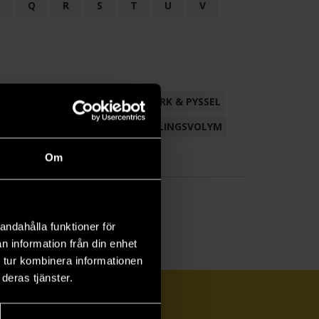
P
Q
R
S
T
U
V
ND
FACKLITTERATUR
HANTVERK & PYSSEL
AMLING
POESI
ROMAN
SAMLINGSVOLYM
Om
andahålla funktioner för
n information från din enhet
 tur kombinera informationen
deras tjänster.