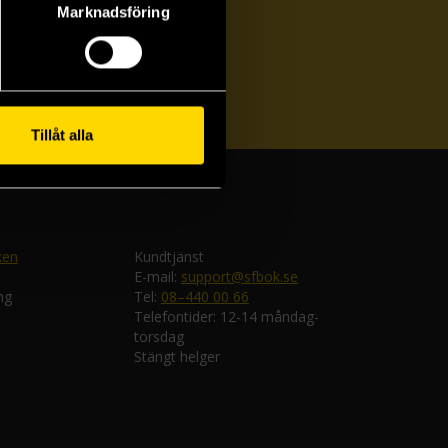
Marknadsföring
ka
Tillåt alla
ken
Kundtjänst
E-mail:
support@sfbok.se
ng
Tel:
08–440 00 66
Telefontider: 12-14 måndag-
torsdag
Stängt helger