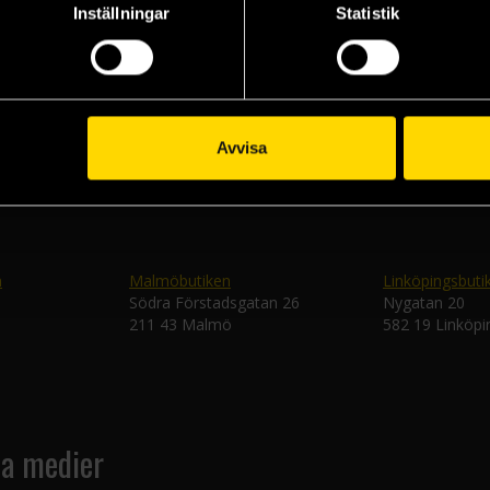
Inställningar
Statistik
Veckobrevet
Skic
Avvisa
n
Malmöbutiken
Linköpingsbuti
Södra Förstadsgatan 26
Nygatan 20
211 43 Malmö
582 19 Linköpi
la medier