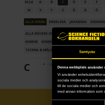
ALLA
A
B
C
D
E
F
W
X
Y
Z
Å
Ä
Ö
ALLA SPRÅK
ENGELSKA
JAPANSKA
SVENSKA
ALLA BÖCKER OCH TECKNADE SERIER
ANTOL
HUMOR
KOKBOK
KONSTBOK
KORTROMAN
TECKNA & MÅLA
TECKNAD SERIE
Samtycke
C
Collectible Myths & Legends
Denna webbplats använder 
Vi använder enhetsidentifierar
sociala medier och analysera 
till de sociala medier och a
med annan information som du 
Samtyckesval