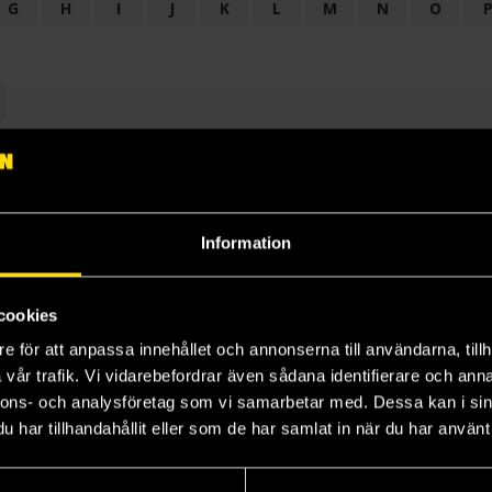
G
H
I
J
K
L
M
N
O
OGI
AUDIODRAMA
BARNBOK
BIOGRAFI
BÖCKER: BAKGRU
LÄROBOK
MAGASIN
NOVELL
NOVELLMAGASIN
NOVELLS
Information
cookies
e för att anpassa innehållet och annonserna till användarna, tillh
vår trafik. Vi vidarebefordrar även sådana identifierare och anna
nnons- och analysföretag som vi samarbetar med. Dessa kan i sin
har tillhandahållit eller som de har samlat in när du har använt 
Prenumerera på vårt nyhetsbrev