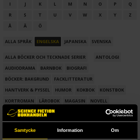
I
J
K
L
M
N
O
P
Q
R
S
T
U
V
W
X
Y
Z
Å
Ä
Ö
ALLA SPRÅK
ENGELSKA
JAPANSKA
SVENSKA
ALLA BÖCKER OCH TECKNADE SERIER
ANTOLOGI
AUDIODRAMA
BARNBOK
BIOGRAFI
BÖCKER: BAKGRUND
FACKLITTERATUR
HANTVERK & PYSSEL
HUMOR
KOKBOK
KONSTBOK
KORTROMAN
LÄROBOK
MAGASIN
NOVELL
NOVELLMAGASIN
NOVELLSAMLING
POESI
ROMAN
SAMLINGSVOLYM
TECKNA & MÅLA
TECKNAD SERIE
Samtycke
Information
Om