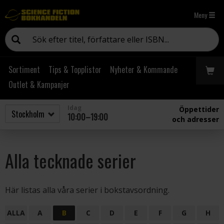
Meny
Sortiment
Tips & Topplistor
Nyheter & Kommande
Outlet & Kampanjer
Idag
Öppettider
10:00–19:00
och adresser
Alla tecknade serier
Här listas alla våra serier i bokstavsordning.
ALLA
A
B
C
D
E
F
G
H