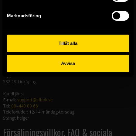
Västerlånggatan 48
111 29 Stockholm
Marknadsföring
Göteborgsbutiken
Kungsgatan 19
411 19 Göteborg
Tillåt alla
Malmöbutiken
Södra Förstadsgatan 26
211 43 Malmö
Avvisa
Linköpingsbutiken
Nygatan 20
582 19 Linköping
Kundtjänst
E-mail:
support@sfbok.se
Tel:
08–440 00 66
Telefontider: 12-14 måndag-torsdag
Stängt helger
Försäljningsvillkor, FAQ & sociala