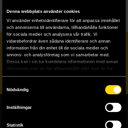
B
Blood and Ash
Denna webbplats använder cookies
Vi använder enhetsidentifierare för att anpassa innehållet
och annonserna till användarna, tillhandahålla funktioner
för sociala medier och analysera vår trafik. Vi
vidarebefordrar även sådana identifierare och annan
Prenumerera på vårt nyhetsbrev
information från din enhet till de sociala medier och
annons- och analysföretag som vi samarbetar med.
Dessa kan i sin tur kombinera informationen med annan
Veckobrevet
information som du har tillhandahållit eller som de har
samlat in när du har använt deras tjänster.
Skicka
Samtyckesval
Nödvändig
Inställningar
Butiker & kundtjänst
Stockholmsbutiken
Statistik