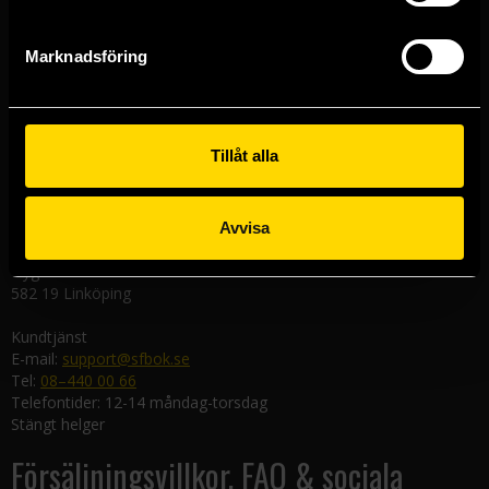
Västerlånggatan 48
111 29 Stockholm
Marknadsföring
Göteborgsbutiken
Kungsgatan 19
411 19 Göteborg
Tillåt alla
Malmöbutiken
Södra Förstadsgatan 26
211 43 Malmö
Avvisa
Linköpingsbutiken
Nygatan 20
582 19 Linköping
Kundtjänst
E-mail:
support@sfbok.se
Tel:
08–440 00 66
Telefontider: 12-14 måndag-torsdag
Stängt helger
Försäljningsvillkor, FAQ & sociala