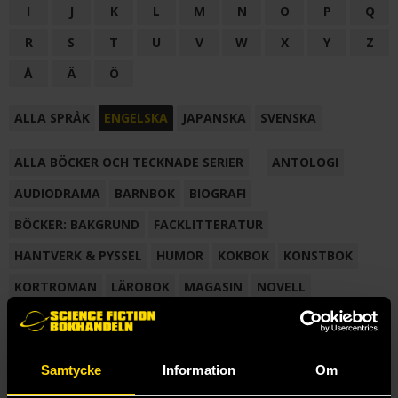
I
J
K
L
M
N
O
P
Q
R
S
T
U
V
W
X
Y
Z
Å
Ä
Ö
ALLA SPRÅK
ENGELSKA
JAPANSKA
SVENSKA
ALLA BÖCKER OCH TECKNADE SERIER
ANTOLOGI
AUDIODRAMA
BARNBOK
BIOGRAFI
BÖCKER: BAKGRUND
FACKLITTERATUR
HANTVERK & PYSSEL
HUMOR
KOKBOK
KONSTBOK
KORTROMAN
LÄROBOK
MAGASIN
NOVELL
NOVELLMAGASIN
NOVELLSAMLING
POESI
ROMAN
SAMLINGSVOLYM
TECKNA & MÅLA
TECKNAD SERIE
Samtycke
Information
Om