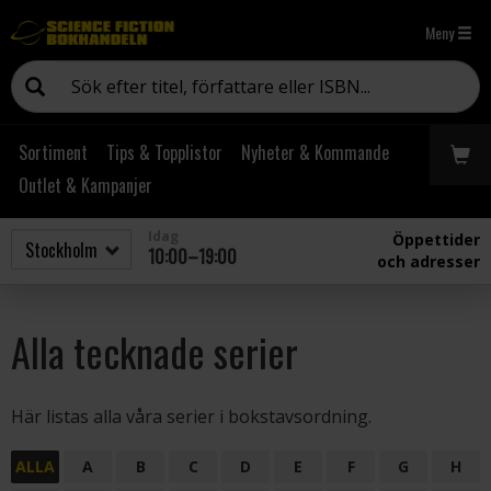
Meny
Sortiment
Tips & Topplistor
Nyheter & Kommande
Outlet & Kampanjer
Idag
Öppettider
10:00–19:00
och adresser
Alla tecknade serier
Här listas alla våra serier i bokstavsordning.
ALLA
A
B
C
D
E
F
G
H