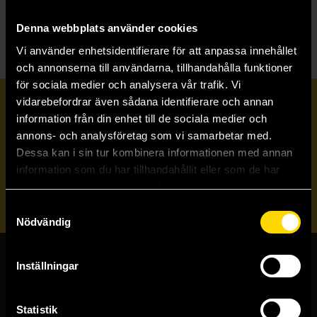
T
The Folk of the Air
Denna webbplats använder cookies
Vi använder enhetsidentifierare för att anpassa innehållet
och annonserna till användarna, tillhandahålla funktioner
för sociala medier och analysera vår trafik. Vi
vidarebefordrar även sådana identifierare och annan
Prenumerera på vårt nyhetsbrev
information från din enhet till de sociala medier och
annons- och analysföretag som vi samarbetar med.
Dessa kan i sin tur kombinera informationen med annan
Veckobrevet
information som du har tillhandahållit eller som de har
samlat in när du har använt deras tjänster.
Skicka
Samtyckesval
Nödvändig
Inställningar
Butiker & kundtjänst
Stockholmsbutiken
Statistik