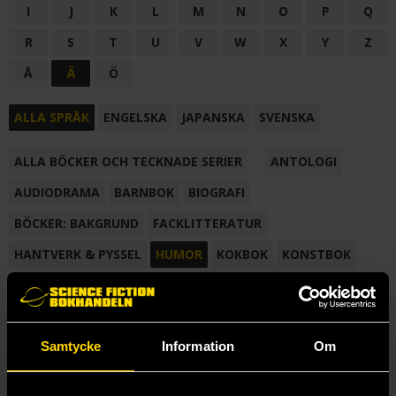
I
J
K
L
M
N
O
P
Q
R
S
T
U
V
W
X
Y
Z
Å
Ä
Ö
ALLA SPRÅK
ENGELSKA
JAPANSKA
SVENSKA
ALLA BÖCKER OCH TECKNADE SERIER
ANTOLOGI
AUDIODRAMA
BARNBOK
BIOGRAFI
BÖCKER: BAKGRUND
FACKLITTERATUR
HANTVERK & PYSSEL
HUMOR
KOKBOK
KONSTBOK
KORTROMAN
LÄROBOK
MAGASIN
NOVELL
NOVELLMAGASIN
NOVELLSAMLING
POESI
ROMAN
Samtycke
Information
Om
SAMLINGSVOLYM
TECKNA & MÅLA
TECKNAD SERIE