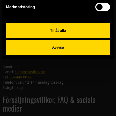
Göteborgsbutiken
Marknadsföring
Kungsgatan 19
411 19 Göteborg
Malmöbutiken
Södra Förstadsgatan 26
Tillåt alla
211 43 Malmö
Linköpingsbutiken
Avvisa
Nygatan 20
582 19 Linköping
Kundtjänst
E-mail:
support@sfbok.se
Tel:
08–440 00 66
Telefontider: 12-14 måndag-torsdag
Stängt helger
Försäljningsvillkor, FAQ & sociala
medier