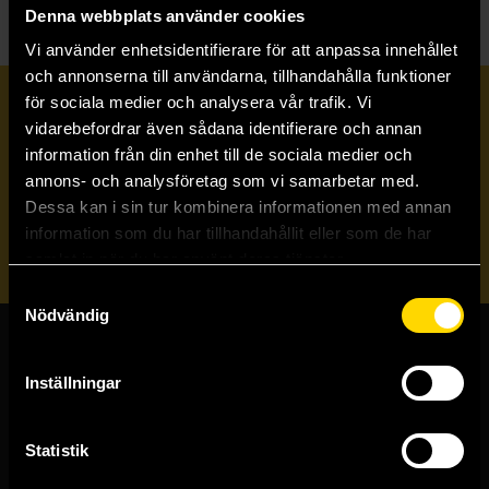
Denna webbplats använder cookies
Vi använder enhetsidentifierare för att anpassa innehållet
och annonserna till användarna, tillhandahålla funktioner
för sociala medier och analysera vår trafik. Vi
Prenumerera på vårt nyhetsbrev
vidarebefordrar även sådana identifierare och annan
information från din enhet till de sociala medier och
annons- och analysföretag som vi samarbetar med.
Veckobrevet
Dessa kan i sin tur kombinera informationen med annan
information som du har tillhandahållit eller som de har
Skicka
samlat in när du har använt deras tjänster.
Samtyckesval
Nödvändig
Butiker & kundtjänst
Inställningar
Stockholmsbutiken
Västerlånggatan 48
Statistik
111 29 Stockholm