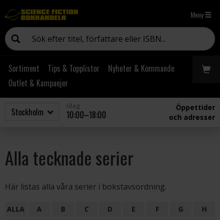
Meny
Sortiment
Tips & Topplistor
Nyheter & Kommande
Outlet & Kampanjer
Idag
Öppettider
10:00–18:00
och adresser
Alla tecknade serier
Här listas alla våra serier i bokstavsordning.
ALLA
A
B
C
D
E
F
G
H