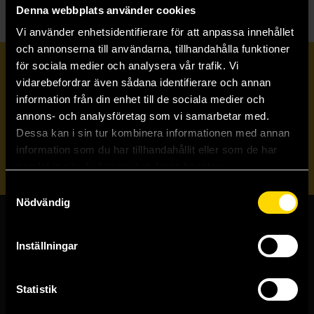
Denna webbplats använder cookies
Vi använder enhetsidentifierare för att anpassa innehållet
och annonserna till användarna, tillhandahålla funktioner
för sociala medier och analysera vår trafik. Vi
Prenumerera på vårt nyhetsbrev
vidarebefordrar även sådana identifierare och annan
information från din enhet till de sociala medier och
annons- och analysföretag som vi samarbetar med.
Veckobrevet
Dessa kan i sin tur kombinera informationen med annan
information som du har tillhandahållit eller som de har
Skicka
samlat in när du har använt deras tjänster.
Samtyckesval
Nödvändig
Butiker & kundtjänst
Inställningar
Stockholmsbutiken
Västerlånggatan 48
Statistik
111 29 Stockholm