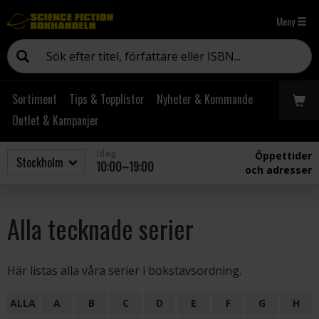
Meny
Sortiment
Tips & Topplistor
Nyheter & Kommande
Outlet & Kampanjer
Idag
Öppettider
10:00–19:00
och adresser
Alla tecknade serier
Här listas alla våra serier i bokstavsordning.
ALLA
A
B
C
D
E
F
G
H