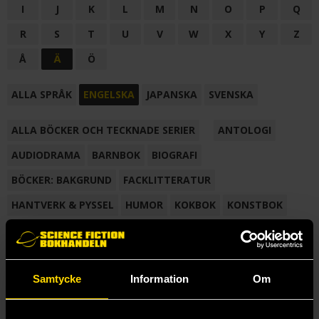
I
J
K
L
M
N
O
P
Q
R
S
T
U
V
W
X
Y
Z
Å
Ä
Ö
ALLA SPRÅK
ENGELSKA
JAPANSKA
SVENSKA
ALLA BÖCKER OCH TECKNADE SERIER
ANTOLOGI
AUDIODRAMA
BARNBOK
BIOGRAFI
BÖCKER: BAKGRUND
FACKLITTERATUR
HANTVERK & PYSSEL
HUMOR
KOKBOK
KONSTBOK
KORTROMAN
LÄROBOK
MAGASIN
NOVELL
NOVELLMAGASIN
NOVELLSAMLING
POESI
ROMAN
Samtycke
Information
Om
SAMLINGSVOLYM
TECKNA & MÅLA
TECKNAD SERIE