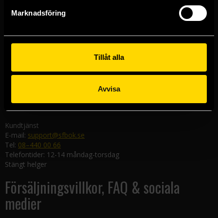
Göteborgsbutiken
Marknadsföring
Kungsgatan 19
411 19 Göteborg
Malmöbutiken
Södra Förstadsgatan 26
Tillåt alla
211 43 Malmö
Linköpingsbutiken
Avvisa
Nygatan 20
582 19 Linköping
Kundtjänst
E-mail:
support@sfbok.se
Tel:
08–440 00 66
Telefontider: 12-14 måndag-torsdag
Stängt helger
Försäljningsvillkor, FAQ & sociala
medier