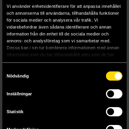
Vi använder enhetsidentifierare för att anpassa innehållet
och annonserna till användarna, tillhandahålla funktioner
för sociala medier och analysera vår trafik. Vi
vidarebefordrar även sådana identifierare och annan
information från din enhet till de sociala medier och
annons- och analysföretag som vi samarbetar med.
Dessa kan i sin tur kombinera informationen med annan
information som du har tillhandahållit eller som de har
samlat in när du har använt deras tjänster.
Life on Earth (Centenary Edition)
Living Planet: The Web of Life on Earth (Centenary Edition)
David Attenborough
David Attenborough
Samtyckesval
229 kr
229 kr
Nödvändig
Beställ
Beställ
Inställningar
Statistik