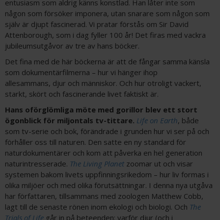
entusiasm som aldrig känns konstlad. Han låter inte som
någon som försöker imponera, utan snarare som någon som
själv är djupt fascinerad. Vi pratar förstås om Sir David
Attenborough, som i dag fyller 100 år! Det firas med vackra
jubileumsutgåvor av tre av hans böcker.
Det fina med de här böckerna är att de fångar samma känsla
som dokumentärfilmerna – hur vi hänger ihop
allesammans, djur och människor. Och hur otroligt vackert,
starkt, skört och fascinerande livet faktiskt är.
Hans oförglömliga möte med gorillor blev ett stort
ögonblick för miljontals tv-tittare.
Life on Earth
, både
som tv-serie och bok, förändrade i grunden hur vi ser på och
förhåller oss till naturen. Den satte en ny standard för
naturdokumentärer och kom att påverka en hel generation
naturintresserade.
The Living Planet
zoomar ut och visar
systemen bakom livets uppfinningsrikedom – hur liv formas i
olika miljöer och med olika förutsättningar. I denna nya utgåva
har författaren, tillsammans med zoologen Matthew Cobb,
lagt till de senaste rönen inom ekologi och biologi. Och
The
Trials of Life
går in på beteenden: varför djur (och i