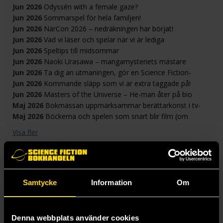
Jun 2026
Odyssén with a female gaze?
Jun 2026
Sommarspel för hela familjen!
Jun 2026
NärCon 2026 – nedräkningen har börjat!
Jun 2026
Vad vi läser och spelar när vi är lediga
Jun 2026
Speltips till midsommar
Jun 2026
Naoki Urasawa – mangamysteriets mästare
Jun 2026
Ta dig an utmaningen, gör en Science Fiction-
Bokhandeln klassiker!
Jun 2026
Kommande släpp som vi är extra taggade på!
Jun 2026
Masters of the Universe – He-man åter på bio
Maj 2026
Bokmässan uppmärksammar berättarkonst i tv-
spel
Maj 2026
Böckerna och spelen som snart blir film (om
stjärnorna står rätt)
Visa fler
Samtycke
Information
Om
Denna webbplats använder cookies