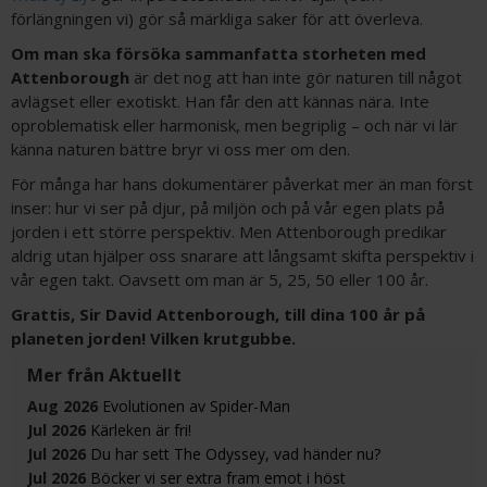
förlängningen vi) gör så märkliga saker för att överleva.
Om man ska försöka sammanfatta storheten med
Attenborough
är det nog att han inte gör naturen till något
avlägset eller exotiskt. Han får den att kännas nära. Inte
oproblematisk eller harmonisk, men begriplig – och när vi lär
känna naturen bättre bryr vi oss mer om den.
För många har hans dokumentärer påverkat mer än man först
inser: hur vi ser på djur, på miljön och på vår egen plats på
jorden i ett större perspektiv. Men Attenborough predikar
aldrig utan hjälper oss snarare att långsamt skifta perspektiv i
vår egen takt. Oavsett om man är 5, 25, 50 eller 100 år.
Grattis, Sir David Attenborough, till dina 100 år på
planeten jorden! Vilken krutgubbe.
Mer från Aktuellt
Aug 2026
Evolutionen av Spider-Man
Jul 2026
Kärleken är fri!
Jul 2026
Du har sett The Odyssey, vad händer nu?
Jul 2026
Böcker vi ser extra fram emot i höst