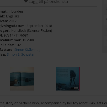
Lägg till på önskelista
rmat:
Inbunden
råk:
Engelska
iven:
2017
givningsdatum:
September 2018
egori:
Konstbok (Science Fiction)
BN:
9781471176081
tikelnummer:
187580
al sidor:
142
fattare:
Simon Stålenhag
lag:
Simon & Schuster
s the story of Michelle who, accompanied by her toy robot Skip, sets o