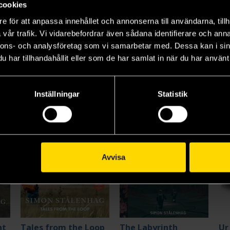
cookies
Ur Varselklotet
My Hero Academia Vol 3
Ha
e för att anpassa innehållet och annonserna till användarna, tillh
Simon Stålenhag
Kohei Horikoshi
Har
vår trafik. Vi vidarebefordrar även sådana identifierare och anna
419 kr
139 kr
13
nnons- och analysföretag som vi samarbetar med. Dessa kan i sin
har tillhandahållit eller som de har samlat in när du har använt 
Beställ
Beställ
Inställningar
Statistik
Avvisa
nt
Tales from the Loop
The Labyrinth
Ur