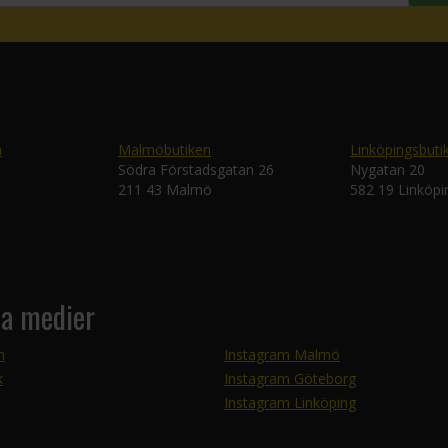
n
Malmöbutiken
Linköpingsbuti
Södra Förstadsgatan 26
Nygatan 20
211 43 Malmö
582 19 Linköpi
la medier
m
Instagram Malmö
k
Instagram Göteborg
Instagram Linköping