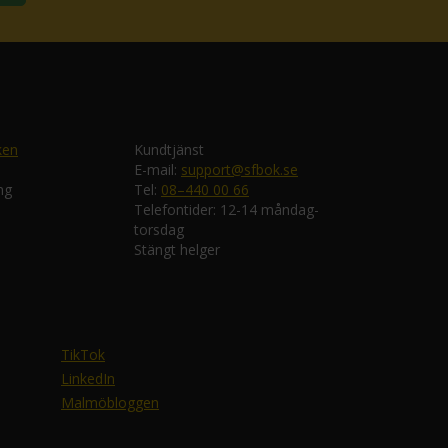
ken
Kundtjänst
E-mail:
support@sfbok.se
ng
Tel:
08–440 00 66
Telefontider: 12-14 måndag-
torsdag
Stängt helger
TikTok
LinkedIn
Malmöbloggen