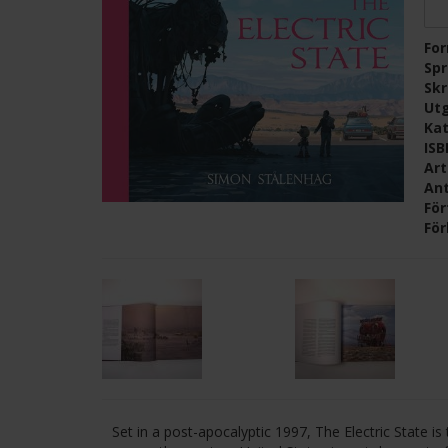
Fo
Sp
Skr
Ut
Kat
IS
Ar
Ant
För
För
Set in a post-apocalyptic 1997, The Electric State i