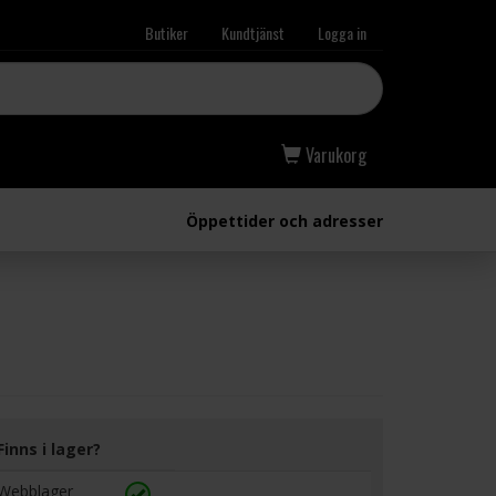
Butiker
Kundtjänst
Logga in
Varukorg
Öppettider och adresser
Finns i lager?
Webblager