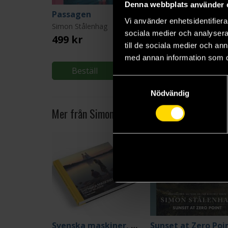
Denna webbplats använder 
Passagen
Presentinslagning
Vi använder enhetsidentifierar
Simon Stålenhag
sociala medier och analysera 
499 kr
39 kr
till de sociala medier och a
med annan information som du 
Beställ
Beställ
Samtyckesval
Nödvändig
Mer från Simon Stålenhag
Svenska maskiner, ensligt belägna
Sunset at Zero Poi