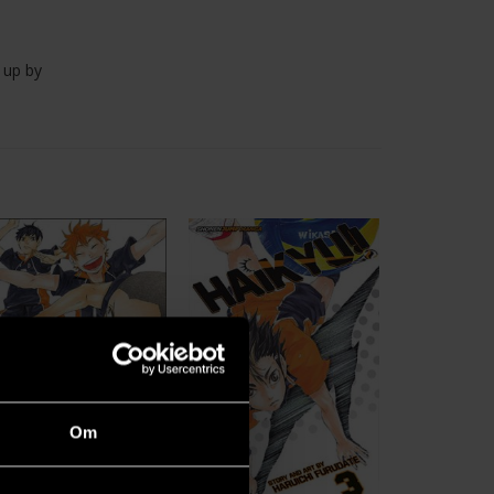
d up by
Om