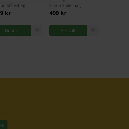
on Stålenhag
Simon Stålenhag
9 kr
499 kr
Beställ
Beställ
ka