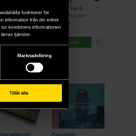
ikyu Vol 2
Haikyu Vol 3
andahålla funktioner för
uichi Furudate
Haruichi Furudate
n information från din enhet
9 kr
139 kr
 tur kombinera informationen
deras tjänster.
Beställ
Beställ
Marknadsföring
Tillåt alla
 Varselklotet
Passagen