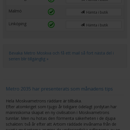
Malmö
Hämta i butik
Linköping
Hämta i butik
Bevaka Metro Moskva och få ett mail så fort nästa del i
serien blir tillgänglig »
Metro 2035 har presenterats som månadens tips
Hela Moskvametrons räddare är tillbaka.
Efter atomkriget som tjugo år tidigare ödelagt jordytan har
människorna skapat en ny civilisation i Moskvametrons
tunnlar. Men nu hotas den förmenta säkerheten i de djupa
schakten: två år efter att Artiom räddade invånarna från de
svarta mutanterna angrips de underjordiska odlingarna av en