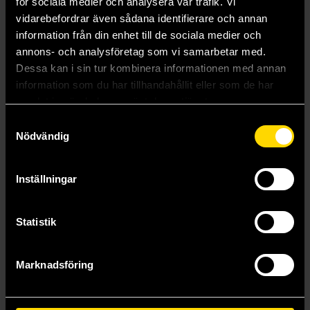
för sociala medier och analysera vår trafik. Vi
vidarebefordrar även sådana identifierare och annan
information från din enhet till de sociala medier och
annons- och analysföretag som vi samarbetar med.
Dessa kan i sin tur kombinera informationen med annan
information som du har tillhandahållit eller som de har
samlat in när du har använt deras tjänster.
Samtyckesval
Nödvändig
Inställningar
Metro 2033: Den sista tillflykten
Metro 2034: Försvaret av Sevastopolskaja
Dmitrij Gluchovskij
Dmitrij Gluchovskij
Statistik
110 kr
99 kr
Längre leveranstid
Marknadsföring
Beställ
Läs mer