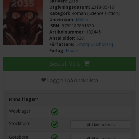
Skriven:
2015
Utgivningsdatum:
2018-05-16
Kategori:
Roman (Science Fiction)
Universum:
Metro
ISBN:
9789187891830
Artikelnummer:
182445
Antal sidor:
620
Författare:
Dmitrij Gluchovskij
Förlag:
Ersatz
Beställ 99 kr
Lägg till på önskelista
Finns i lager?
Webblager
Stockholm
Hämta i butik
Göteborg
Hämta i butik