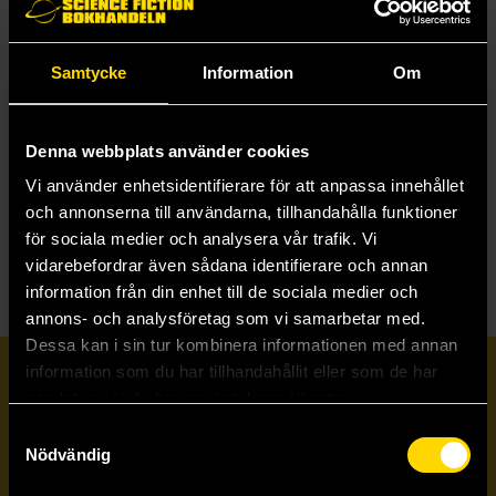
Samtycke
Information
Om
The Avengers Penguin Marvel Classics
Mighty Marvel Masterworks: Captain America Vol. 2 Red Skull Lives
Roy Thomas
Stan Lee
319 kr
199 kr
Denna webbplats använder cookies
Längre leveranstid
Vi använder enhetsidentifierare för att anpassa innehållet
och annonserna till användarna, tillhandahålla funktioner
Beställ
Beställ
för sociala medier och analysera vår trafik. Vi
vidarebefordrar även sådana identifierare och annan
information från din enhet till de sociala medier och
annons- och analysföretag som vi samarbetar med.
Dessa kan i sin tur kombinera informationen med annan
information som du har tillhandahållit eller som de har
Prenumerera på vårt nyhetsbrev
samlat in när du har använt deras tjänster.
Samtyckesval
Nödvändig
Veckobrevet