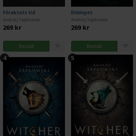
Föraktets tid
Elddopet
Andrzej Sapkowski
Andrzej Sapkowski
269 kr
269 kr
Beställ
Beställ
4
5