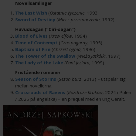
Novellsamlingar
The Last Wish
(
Ostatnie życzenie
, 1993
Sword of Destiny
(
Miecz przeznaczenia
, 1992)
Huvudsagan (”Ciri-sagan”)
Blood of Elves
(
Krew elfów
, 1994)
Time of Contempt
(
Czas pogardy
, 1995)
Baptism of Fire
(
Chrzest ognia
, 1996)
The Tower of the Swallow
(
Wieża Jaskółki
, 1997)
The Lady of the Lake
(
Pani Jeziora
, 1999)
Fristående romaner
Season of Storms
(
Sezon burz
, 2013) – utspelar sig
mellan novellerna.
Crossroads of Ravens
(
Rozdroże Kruków
, 2024 i Polen
/ 2025 på engelska) – en prequel med en ung Geralt.