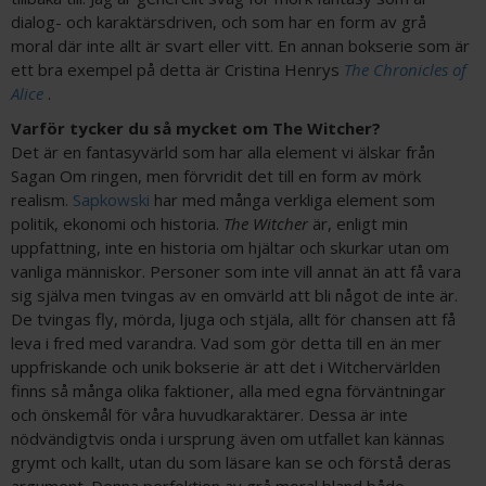
dialog- och karaktärsdriven, och som har en form av grå
moral där inte allt är svart eller vitt. En annan bokserie som är
ett bra exempel på detta är Cristina Henrys
The Chronicles of
Alice
.
Varför tycker du så mycket om The Witcher?
Det är en fantasyvärld som har alla element vi älskar från
Sagan Om ringen, men förvridit det till en form av mörk
realism.
Sapkowski
har med många verkliga element som
politik, ekonomi och historia.
The Witcher
är, enligt min
uppfattning, inte en historia om hjältar och skurkar utan om
vanliga människor. Personer som inte vill annat än att få vara
sig själva men tvingas av en omvärld att bli något de inte är.
De tvingas fly, mörda, ljuga och stjäla, allt för chansen att få
leva i fred med varandra. Vad som gör detta till en än mer
uppfriskande och unik bokserie är att det i Witchervärlden
finns så många olika faktioner, alla med egna förväntningar
och önskemål för våra huvudkaraktärer. Dessa är inte
nödvändigtvis onda i ursprung även om utfallet kan kännas
grymt och kallt, utan du som läsare kan se och förstå deras