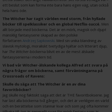
ett beslut som kan forma inte bara hans egen väg, utan också
hela hans öde.
The Witcher har tagit världen med storm, från hyllade
böcker till spelklassiker och en global Netflix-succé.
Men
allt började med böckerna. Det är en mörk, magisk och djupt
mänsklig fantasyserie skapad av den polske
författaren
Andrzej Sapkowski
. Med sin unika blandning av
slavisk mytologi, moraliskt tvetydiga hjältar och litterärt djup,
har
The Witcher
-böckerna blivit en av de mest älskade
fantasyserierna i modern tid.
Vi bad vår Witcher-älskande kollega Alfred att svara på
några frågor om böckerna, samt förväntningarna på
Crossroads of Ravens:
Skulle du säga att The Witcher är en av dina
favoritböcker?
Jag skulle nog faktiskt säga att det är THE favoritbokserie. Jag
har läst alla böckerna två gånger, och det är verkligen en värld
och en berättelse som stannar kvar och som jag ofta kommer
tillbaka till. Jag är generellt svag för mörk fantasy som är