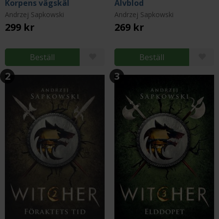
Korpens vägskäl
Alvblod
Andrzej Sapkowski
Andrzej Sapkowski
299 kr
269 kr
Beställ
Beställ
2
3