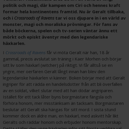
politik och magi, där kampen om Ciri och hennes kraft
formar hela kontinentens framtid. Nu är Geralt tillbaka,
och i
Crossroads of Ravens
tar vi oss djupare in i en värld av
monster, magi och moraliska prövningar. För fans av
både böckerna, spelen och tv-serien väntar ännu ett
mörkt och episkt äventyr med den legendariske
häxkarlen.
I
Crossroads of Ravens
får vi möta Geralt när han, 18 år
gammal, precis avslutat sin träning i Kaer Morhen och börjar
sitt liv som häxkarl (witcher) på riktigt. Vi får alltså se en
yngre, mer oerfaren Geralt långt innan han blev den
legendariske häxkarlen vi känner. Boken börjar med att Geralt
ingriper för att rädda en handelsdotter från att bli överfallen
av en soldat, vilket slutar med att han dödar angriparen.
Istället för ett tack låter byns borgmästare fängsla och
förhöra honom, mer misstänksam än tacksam. Borgmästaren
beslutar att Geralt ska hängas för sitt mord. I sista stund
kommer dock en äldre man, en häxkarl, med askvitt hår likt
Geralts och räddar honom och erbjuder honom mentorskap.
Detta ställer den unge häxkarlen inför sitt första verkliga val –