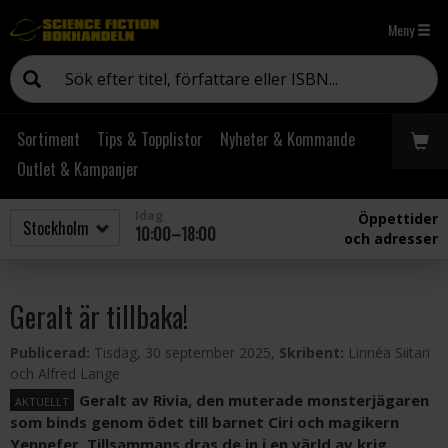
Meny
Sortiment
Tips & Topplistor
Nyheter & Kommande
Outlet & Kampanjer
Idag
Öppettider
10:00–18:00
och adresser
Geralt är tillbaka!
Publicerad:
Tisdag, 30 september 2025,
Skribent:
Linnéa Siitari
och Alfred Lange
Geralt av Rivia, den muterade monsterjägaren
AKTUELLT
som binds genom ödet till barnet Ciri och magikern
Yennefer. Tillsammans dras de in i en värld av krig,