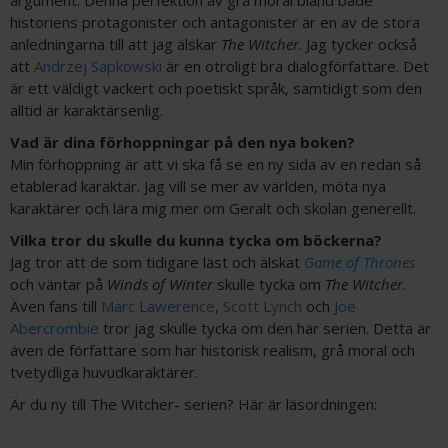
argument. Denna perfektion av grå moral bland både
historiens protagonister och antagonister är en av de stora
anledningarna till att jag älskar
The Witcher
. Jag tycker också
att
Andrzej Sapkowski
är en otroligt bra dialogförfattare. Det
är ett väldigt vackert och poetiskt språk, samtidigt som den
alltid är karaktärsenlig.
Vad är dina förhoppningar på den nya boken?
Min förhoppning är att vi ska få se en ny sida av en redan så
etablerad karaktär. Jag vill se mer av världen, möta nya
karaktärer och lära mig mer om Geralt och skolan generellt.
Vilka tror du skulle du kunna tycka om böckerna?
Jag tror att de som tidigare läst och älskat
Game of Thrones
och väntar på
Winds of Winter
skulle tycka om
The Witcher
.
Även fans till
Marc Lawerence
,
Scott Lynch
och
Joe
Abercrombie
tror jag skulle tycka om den här serien. Detta är
även de författare som har historisk realism, grå moral och
tvetydliga huvudkaraktärer.
Är du ny till The Witcher- serien? Här är läsordningen: