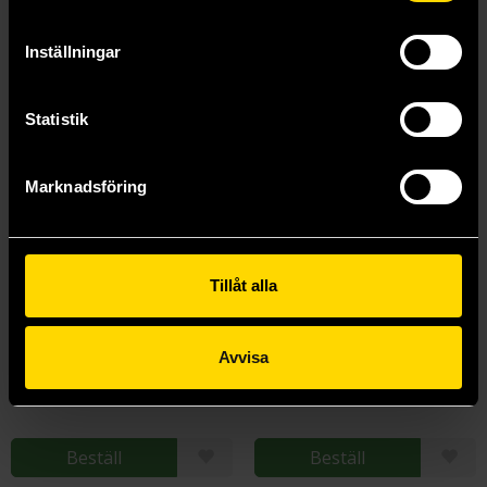
Inställningar
Statistik
Marknadsföring
Tillåt alla
Crossroads of Ravens
Crossroads of Ravens
Avvisa
Andrzej Sapkowski
Andrzej Sapkowski
249 kr
329 kr
Beställ
Beställ