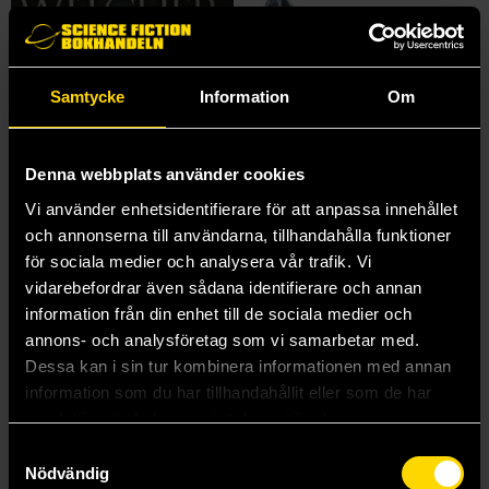
Samtycke
Information
Om
Denna webbplats använder cookies
Vi använder enhetsidentifierare för att anpassa innehållet
och annonserna till användarna, tillhandahålla funktioner
för sociala medier och analysera vår trafik. Vi
vidarebefordrar även sådana identifierare och annan
The Last Wish
The Last Wish
information från din enhet till de sociala medier och
Andrzej Sapkowski
Andrzej Sapkowski
annons- och analysföretag som vi samarbetar med.
199 kr
175 kr
Dessa kan i sin tur kombinera informationen med annan
information som du har tillhandahållit eller som de har
Längre leveranstid
samlat in när du har använt deras tjänster.
Beställ
Beställ
Samtyckesval
Nödvändig