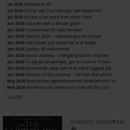
Jul 2026
Kärleken är fri!
Jul 2026
Du har sett The Odyssey, vad händer nu?
Jul 2026
Böcker vi ser extra fram emot i höst
Jun 2026
Odyssén with a female gaze?
Jun 2026
Sommarspel för hela familjen!
Jun 2026
NärCon 2026 – nedräkningen har börjat!
Jun 2026
Vad vi läser och spelar när vi är lediga
Jun 2026
Speltips till midsommar
Jun 2026
Naoki Urasawa – mangamysteriets mästare
Jun 2026
Ta dig an utmaningen, gör en Science Fiction-
Bokhandeln klassiker!
Jun 2026
Kommande släpp som vi är extra taggade på!
Jun 2026
Masters of the Universe – He-man åter på bio
Maj 2026
Bokmässan uppmärksammar berättarkonst i tv-
spel
Maj 2026
Böckerna och spelen som snart blir film (om
stjärnorna står rätt)
Visa fler