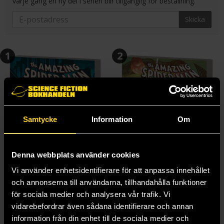
varje gång en ny del i serien blir tillgänglig för beställning.
Skicka
1
2
Samtycke
Information
Om
Denna webbplats använder cookies
Vi använder enhetsidentifierare för att anpassa innehållet
och annonserna till användarna, tillhandahålla funktioner
för sociala medier och analysera vår trafik. Vi
vidarebefordrar även sådana identifierare och annan
Amazing Spider-Man Vol 1: World Without Love
Amazing Spider-Vol. 2: The New Sinister
information från din enhet till de sociala medier och