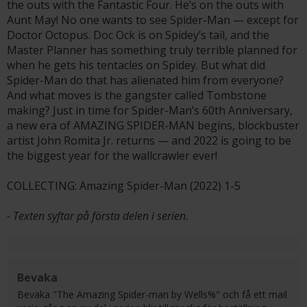
the outs with the Fantastic Four. He’s on the outs with
Aunt May! No one wants to see Spider-Man — except for
Doctor Octopus. Doc Ock is on Spidey’s tail, and the
Master Planner has something truly terrible planned for
when he gets his tentacles on Spidey. But what did
Spider-Man do that has alienated him from everyone?
And what moves is the gangster called Tombstone
making? Just in time for Spider-Man’s 60th Anniversary,
a new era of AMAZING SPIDER-MAN begins, blockbuster
artist John Romita Jr. returns — and 2022 is going to be
the biggest year for the wallcrawler ever!
COLLECTING: Amazing Spider-Man (2022) 1-5
- Texten syftar på första delen i serien.
Bevaka
Bevaka "The Amazing Spider-man by Wells%" och få ett mail