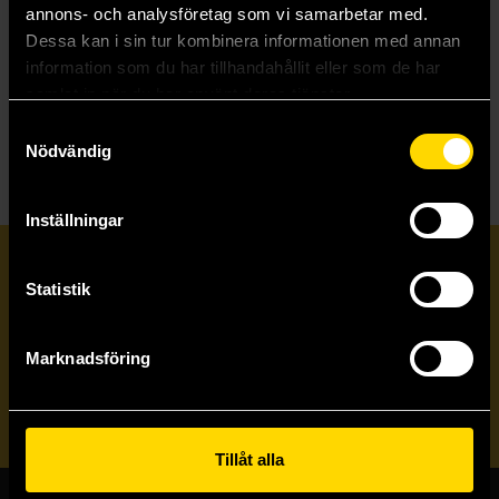
Zeb Wells
Zeb Wells
annons- och analysföretag som vi samarbetar med.
219 kr
219 kr
Dessa kan i sin tur kombinera informationen med annan
Längre leveranstid
Längre leveranstid
information som du har tillhandahållit eller som de har
samlat in när du har använt deras tjänster.
Beställ
Beställ
Samtyckesval
Nödvändig
Inställningar
Prenumerera på vårt nyhetsbrev
Statistik
Veckobrevet
Marknadsföring
Skicka
Tillåt alla