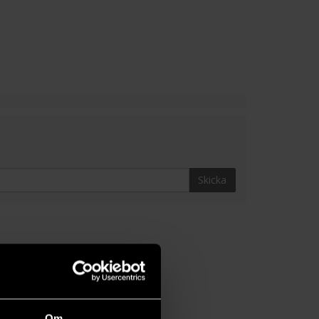
Skicka
Om