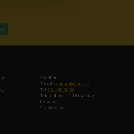
ka
ken
Kundtjänst
E-mail:
support@sfbok.se
ng
Tel:
08–440 00 66
Telefontider: 12-14 måndag-
torsdag
Stängt helger