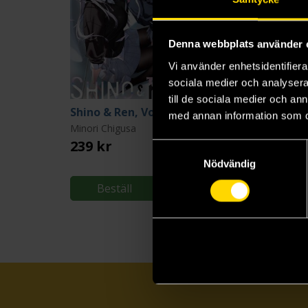
Denna webbplats använder 
Vi använder enhetsidentifierar
sociala medier och analysera 
till de sociala medier och a
Shino & Ren, Vol. 1
med annan information som du 
Minori Chigusa
239 kr
Samtyckesval
Nödvändig
Beställ