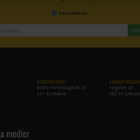
Veckobrevet
Skic
n
Malmöbutiken
Linköpingsbuti
Södra Förstadsgatan 26
Nygatan 20
211 43 Malmö
582 19 Linköpi
la medier