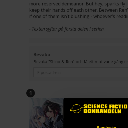
more reserved demeanor. But hey, sparks fly in
keep their hands off each other. Between Ren’s
if one of them isn’t blushing - whoever’s readi
- Texten syftar på första delen i serien.
Bevaka
Bevaka "Shino & Ren" och få ett mail varje gång en ny 
1
Samtycke