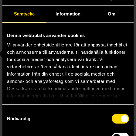
Phantom Busters Vol 1
Phantom Busters Vol 2
Samtycke
Information
Om
Neoshoco
Neoshoco
139 kr
139 kr
Denna webbplats använder cookies
Beställ
Beställ
Vi använder enhetsidentifierare för att anpassa innehållet
och annonserna till användarna, tillhandahålla funktioner
3
4
för sociala medier och analysera vår trafik. Vi
vidarebefordrar även sådana identifierare och annan
information från din enhet till de sociala medier och
annons- och analysföretag som vi samarbetar med.
Dessa kan i sin tur kombinera informationen med annan
information som du har tillhandahållit eller som de har
samlat in när du har använt deras tjänster.
Samtyckesval
Nödvändig