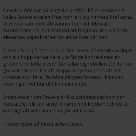
Onyekas hår bär på magiska krafter. På en skola som
kallas Solens akademi har hon lärt sig hantera krafterna,
blivit starkare och fått vänner för livet. Men allt
förändrades när hon förstod att Dòyìnbó ville använda
elevernas superkrafter för att ta över världen.
Tiden håller på att rinna ut. När deras gömställe avslöjas
och allt hopp verkar vara ute får de kontakt med en
grupp före detta elever. De kallar sig rebeller, och tänker
göra allt de kan för att stoppa Dòyìnbó trots att det
innebär stor fara. De båda gängen förenas i kampen,
men ingen vet hur det kommer sluta.
Andra boken om Onyeka är lika actionladdad som den
första. Det blir en fartfylld kamp mot klockan och det är
omöjligt att veta vem som går att lita på­.
- Texten syftar på första delen i serien.