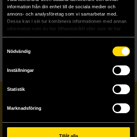
information från din enhet till de sociala medier och
annons- och analysföretag som vi samarbetar med.
Pojken med den hemliga superkraften
Dessa kan i sin tur kombinera informationen med annan
Tolá Okogwu
24 kr
information som du har tillhandahållit eller som de har
Ord.
199 kr
samlat in när du har använt deras tjänster.
Samtyckesval
Beställ
Nödvändig
Inställningar
Statistik
Prenumerera på vårt nyhetsbrev
Marknadsföring
Veckobrevet
Skicka
Tillåt alla