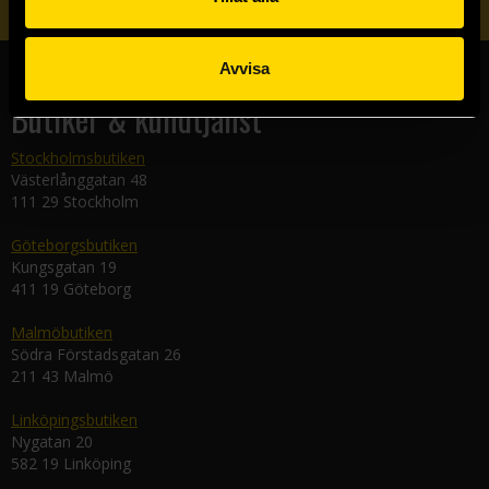
Avvisa
Butiker & kundtjänst
Stockholmsbutiken
Västerlånggatan 48
111 29 Stockholm
Göteborgsbutiken
Kungsgatan 19
411 19 Göteborg
Malmöbutiken
Södra Förstadsgatan 26
211 43 Malmö
Linköpingsbutiken
Nygatan 20
582 19 Linköping