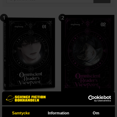
1
2
Omniscient Reader's Viewpoint (novel), Vol. 1
Omniscient Reader's Viewpoint (novel), Vol. 2
Singnsong
Singnsong
219 kr
219 kr
Samtycke
Information
Om