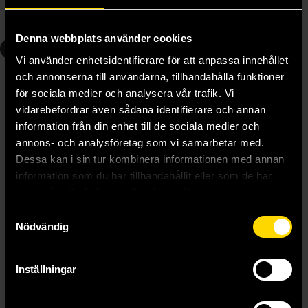
Beställ
Beställ
Denna webbplats använder cookies
3
4
Vi använder enhetsidentifierare för att anpassa innehållet
och annonserna till användarna, tillhandahålla funktioner
för sociala medier och analysera vår trafik. Vi
vidarebefordrar även sådana identifierare och annan
information från din enhet till de sociala medier och
annons- och analysföretag som vi samarbetar med.
Dessa kan i sin tur kombinera informationen med annan
information som du har tillhandahållit eller som de har
samlat in när du har använt deras tjänster.
Samtyckesval
Nödvändig
Omniscient Reader's Viewpoint (novel), Vol. 3
Omniscient Reader's Viewpoint (novel), Vol. 4
Inställningar
Singnsong
Singnsong
219 kr
219 kr
Längre leveranstid