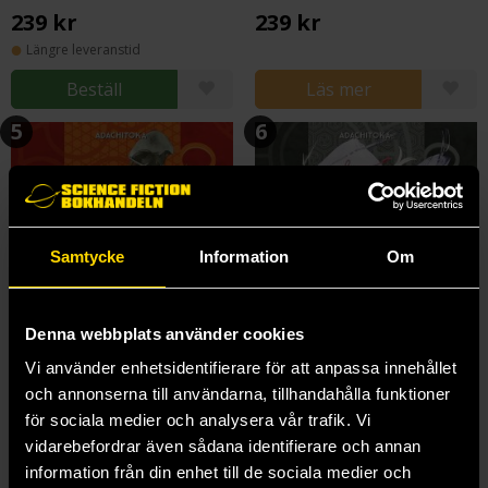
239 kr
239 kr
Längre leveranstid
Beställ
Läs mer
5
6
Samtycke
Information
Om
Denna webbplats använder cookies
Vi använder enhetsidentifierare för att anpassa innehållet
och annonserna till användarna, tillhandahålla funktioner
för sociala medier och analysera vår trafik. Vi
vidarebefordrar även sådana identifierare och annan
Noragami Stray God Omnibus 5 (Vol. 13-15)
Noragami Stray God Omnibus 6 (Vol. 16-18)
information från din enhet till de sociala medier och
Adachitoka
Adachitoka