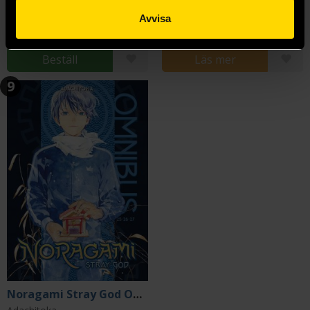
239 kr
239 kr
Avvisa
Beställ
Läs mer
9
Noragami Stray God Omnibus 9 (Vol. 25-27)