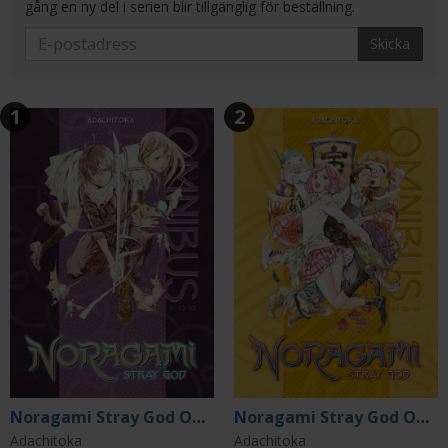
gång en ny del i serien blir tillgänglig för beställning.
Skicka
1
2
Noragami Stray God Omnibus 1 (Vol. 1-3)
Noragami Stray God Omnibus 2 (Vol. 4-6)
Adachitoka
Adachitoka