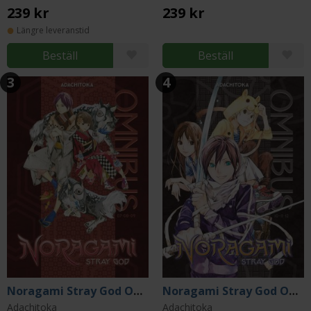
239 kr
239 kr
Längre leveranstid
Beställ
Beställ
3
4
Noragami Stray God Omnibus 3 (Vol. 7-9)
Noragami Stray God Omnibus 4 (Vol. 10-12)
Adachitoka
Adachitoka