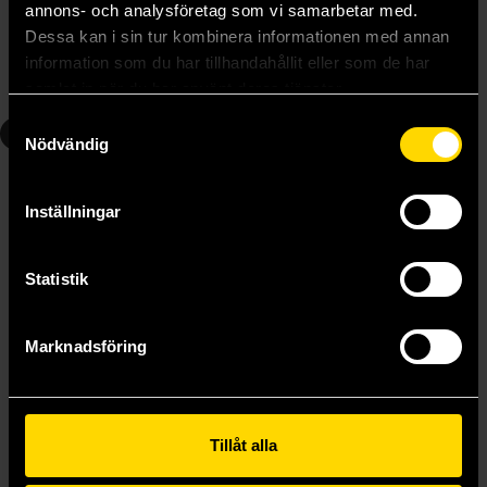
annons- och analysföretag som vi samarbetar med.
239 kr
239 kr
Dessa kan i sin tur kombinera informationen med annan
information som du har tillhandahållit eller som de har
samlat in när du har använt deras tjänster.
Läs mer
Läs mer
Samtyckesval
7
8
Nödvändig
Inställningar
Statistik
Marknadsföring
Tillåt alla
Noragami Stray God Omnibus 7 (Vol. 19-21)
Noragami Stray God Omnibus 8 (Vol. 22-24)
Adachitoka
Adachitoka