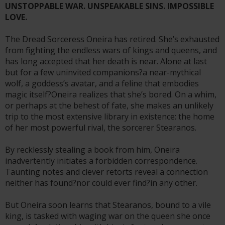
UNSTOPPABLE WAR. UNSPEAKABLE SINS. IMPOSSIBLE
LOVE.
The Dread Sorceress Oneira has retired. She’s exhausted
from fighting the endless wars of kings and queens, and
has long accepted that her death is near. Alone at last
but for a few uninvited companions?a near-mythical
wolf, a goddess’s avatar, and a feline that embodies
magic itself?Oneira realizes that she’s bored. On a whim,
or perhaps at the behest of fate, she makes an unlikely
trip to the most extensive library in existence: the home
of her most powerful rival, the sorcerer Stearanos.
By recklessly stealing a book from him, Oneira
inadvertently initiates a forbidden correspondence.
Taunting notes and clever retorts reveal a connection
neither has found?nor could ever find?in any other.
But Oneira soon learns that Stearanos, bound to a vile
king, is tasked with waging war on the queen she once