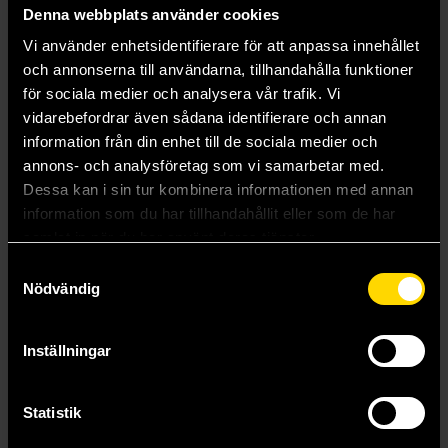
Denna webbplats använder cookies
Vi använder enhetsidentifierare för att anpassa innehållet
och annonserna till användarna, tillhandahålla funktioner
för sociala medier och analysera vår trafik. Vi
vidarebefordrar även sådana identifierare och annan
information från din enhet till de sociala medier och
annons- och analysföretag som vi samarbetar med.
Dessa kan i sin tur kombinera informationen med annan
information som du har tillhandahållit eller som de har
samlat in när du har använt deras tjänster.
Samtyckesval
Never the Roses (Special Edition)
Never the Roses
Nödvändig
Jennifer K. Lambert
Jennifer K. Lambert
399 kr
179 kr
Inställningar
Längre leveranstid
Beställ
Beställ
Statistik