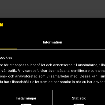
je gång en ny del i serien blir tillgänglig för beställning.
Information
cookies
3
4
e för att anpassa innehållet och annonserna till användarna, tillh
vår trafik. Vi vidarebefordrar även sådana identifierare och anna
nnons- och analysföretag som vi samarbetar med. Dessa kan i sin
har tillhandahållit eller som de har samlat in när du har använt 
Inställningar
Statistik