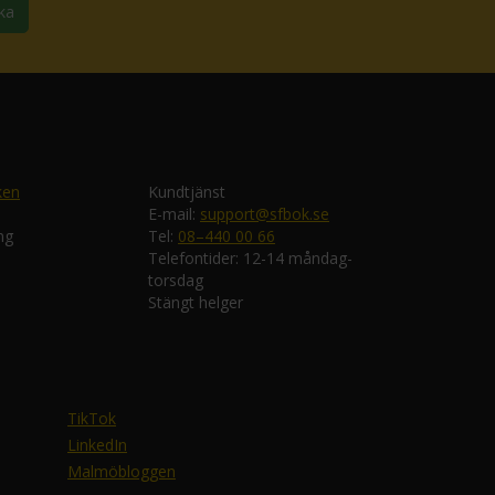
ka
ken
Kundtjänst
E-mail:
support@sfbok.se
ng
Tel:
08–440 00 66
Telefontider: 12-14 måndag-
torsdag
Stängt helger
TikTok
LinkedIn
Malmöbloggen