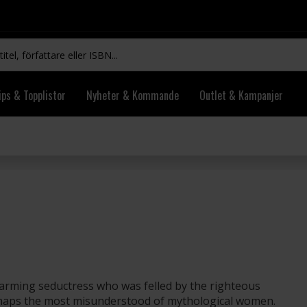
ips & Topplistor
Nyheter & Kommande
Outlet & Kampanjer
charming seductress who was felled by the righteous
rhaps the most misunderstood of mythological women.