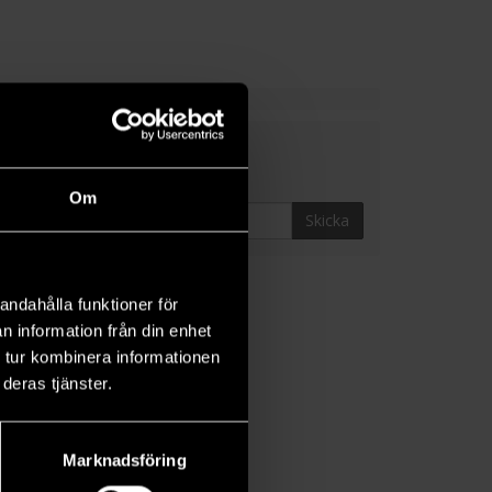
Om
Skicka
andahålla funktioner för
n information från din enhet
 tur kombinera informationen
deras tjänster.
Marknadsföring