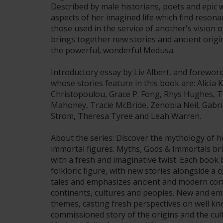
Described by male historians, poets and epic 
aspects of her imagined life which find resona
those used in the service of another's vision 
brings together new stories and ancient origin
the powerful, wonderful Medusa.
Introductory essay by Liv Albert, and forewo
whose stories feature in this book are: Alicia
Christopoulou, Grace P. Fong, Rhys Hughes,
Mahoney, Tracie McBride, Zenobia Neil, Gabri
Strom, Theresa Tyree and Leah Warren.
About the series: Discover the mythology of 
immortal figures. Myths, Gods & Immortals bri
with a fresh and imaginative twist. Each book 
folkloric figure, with new stories alongside a 
tales and emphasizes ancient and modern conn
continents, cultures and peoples. New and em
themes, casting fresh perspectives on well kn
commissioned story of the origins and the cult