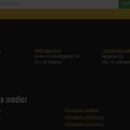
Skic
n
Malmöbutiken
Linköpingsbuti
Södra Förstadsgatan 26
Nygatan 20
211 43 Malmö
582 19 Linköpi
la medier
m
Instagram Malmö
k
Instagram Göteborg
Instagram Linköping