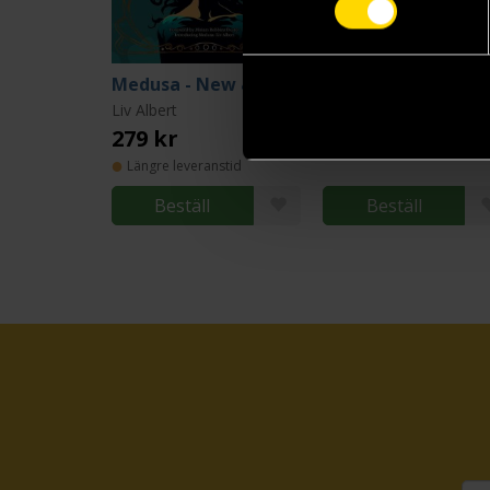
Medusa - New & Ancient Greek Tales
Liv Albert
Charlie Shotton
279 kr
279 kr
Längre leveranstid
Beställ
Beställ