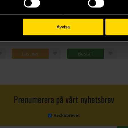
Odin - New & Ancient Norse Tales
Morgana le Fay - New & Ancient Arthurian Tales
Loki - New & Ancient Norse Tales
Avvisa
Pamela Koehne-Drube
Matt Ralphs
279 kr
279 kr
Läs mer
Beställ
Prenumerera på vårt nyhetsbrev
Veckobrevet