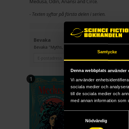
Medusa, Odin, Anansi and Circe.
- Texten syftar på första delen i serien.
Bevaka
Bevaka "Myths, Gods & Immortals" och få ett mail var
Samtycke
Denna webbplats använder 
1
2
Vi använder enhetsidentifierar
sociala medier och analysera 
till de sociala medier och a
med annan information som du 
Samtyckesval
Nödvändig