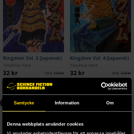
Kingdom Vol. 3 (Japansk)
Kingdom Vol. 4 (Japansk)
Yasuhisa Hara
Yasuhisa Hara
32 kr
32 kr
Ord.
129 kr
Ord.
129 kr
Beställ
Beställ
5
Samtycke
Information
Om
Denna webbplats använder cookies
Vi använder enhetsidentifierare för att anpassa innehållet