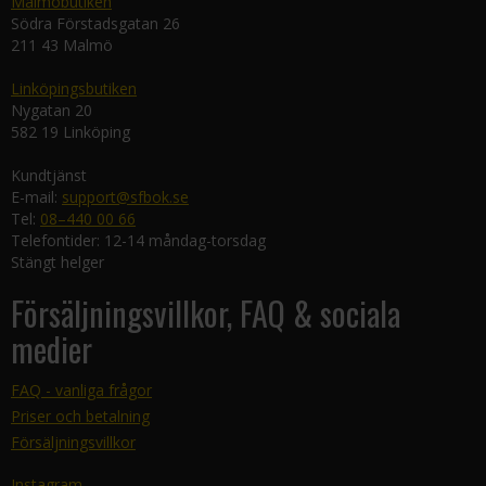
Malmöbutiken
Södra Förstadsgatan 26
211 43 Malmö
Linköpingsbutiken
Nygatan 20
582 19 Linköping
Kundtjänst
E-mail:
support@sfbok.se
Tel:
08–440 00 66
Telefontider: 12-14 måndag-torsdag
Stängt helger
Försäljningsvillkor, FAQ & sociala
medier
FAQ - vanliga frågor
Priser och betalning
Försäljningsvillkor
Instagram