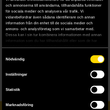
och annonserna till användarna, tillhandahålla funktioner
för sociala medier och analysera vår trafik. Vi
vidarebefordrar även sådana identifierare och annan
information från din enhet till de sociala medier och
annons- och analysföretag som vi samarbetar med.
Dessa kan i sin tur kombinera informationen med annan
information som du har tillhandahållit eller som de har
samlat in när du har använt deras tjänster.
Kingdom Vol. 5 (Japansk)
Yasuhisa Hara
Samtyckesval
32 kr
Nödvändig
Ord.
129 kr
Beställ
Inställningar
Statistik
Marknadsföring