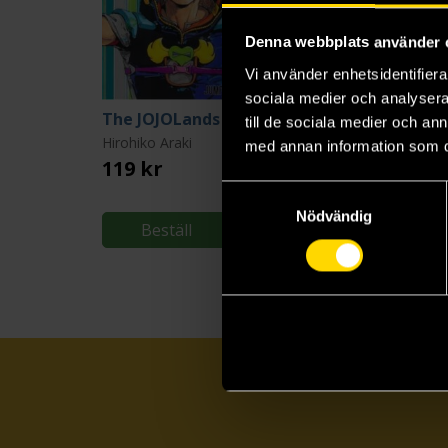
Denna webbplats använder 
Vi använder enhetsidentifierar
sociala medier och analysera 
The JOJOLands Vol 1 JoJo's Bizarre Adventure Part 9 (Japansk)
till de sociala medier och a
Hirohiko Araki
Hirohiko Araki
med annan information som du 
119 kr
119 kr
Samtyckesval
Nödvändig
Beställ
Beställ