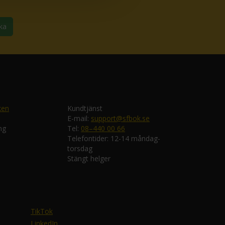
ka
ken
Kundtjänst
E-mail:
support@sfbok.se
ng
Tel:
08–440 00 66
Telefontider: 12-14 måndag-
torsdag
Stängt helger
TikTok
LinkedIn