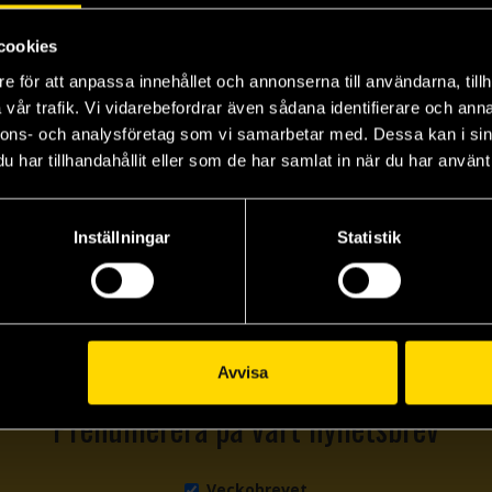
cookies
e för att anpassa innehållet och annonserna till användarna, tillh
vår trafik. Vi vidarebefordrar även sådana identifierare och anna
The JOJOLands Vol 2 JoJo's Bizarre Adventure Pt 9 (Japansk)
The JOJOLands Vol 3 JoJo's Bizarre Adventure Pt 9 (Japansk)
nnons- och analysföretag som vi samarbetar med. Dessa kan i sin
Hirohiko Araki
har tillhandahållit eller som de har samlat in när du har använt 
119 kr
Inställningar
Statistik
Beställ
Avvisa
Prenumerera på vårt nyhetsbrev
Veckobrevet