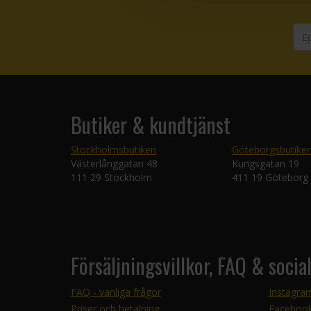
Butiker & kundtjänst
Stockholmsbutiken
Göteborgsbutike
Västerlånggatan 48
Kungsgatan 19
111 29 Stockholm
411 19 Göteborg
Försäljningsvillkor, FAQ & socia
FAQ - vanliga frågor
Instagra
Priser och betalning
Faceboo