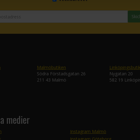
Skic
n
Malmöbutiken
Linköpingsbuti
Södra Förstadsgatan 26
Nygatan 20
211 43 Malmö
582 19 Linköpi
la medier
m
Instagram Malmö
k
Instagram Göteborg