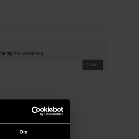
änglig för beställning.
Skicka
Om