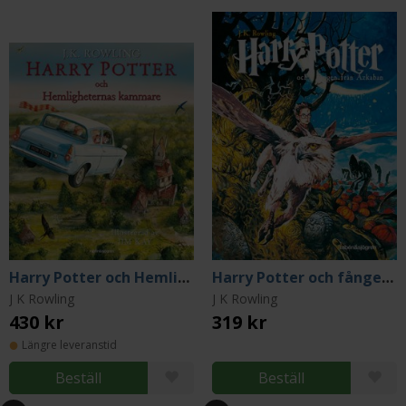
Harry Potter och Hemligheternas kammare (illustrerad)
Harry Potter och fången från Azkaban
J K Rowling
J K Rowling
430 kr
319 kr
Längre leveranstid
Beställ
Beställ