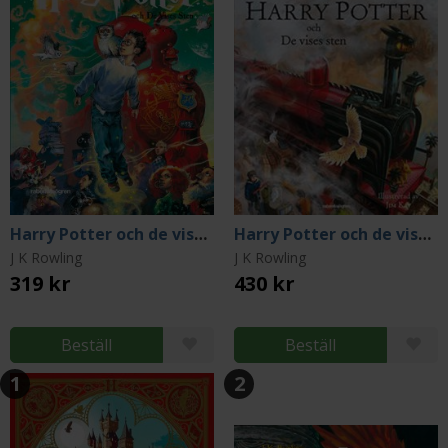
Harry Potter och de vises sten
Harry Potter och de vises sten (illustrerad)
J K Rowling
J K Rowling
319 kr
430 kr
Beställ
Beställ
1
2