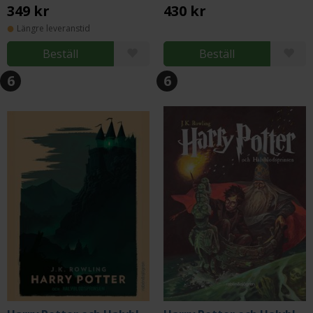
349 kr
430 kr
Längre leveranstid
Beställ
Beställ
6
6