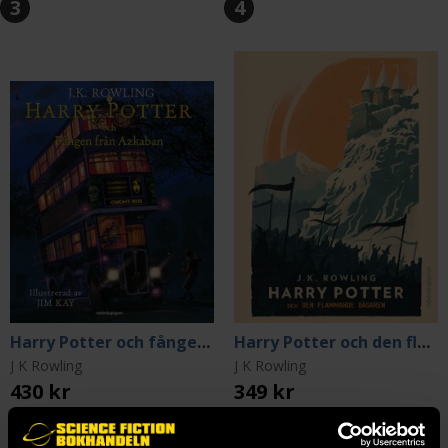
3
4
Harry Potter och fången från Azkaban (illustrerad)
Harry Potter och den flammande bägaren - 20 år
J K Rowling
J K Rowling
430 kr
349 kr