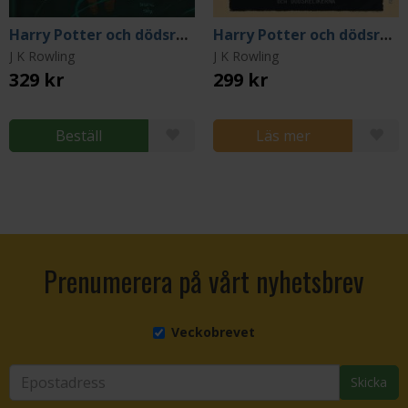
Harry Potter och dödsrelikerna
Harry Potter och dödsrelikerna - 20 år
J K Rowling
J K Rowling
329 kr
299 kr
Beställ
Läs mer
Prenumerera på vårt nyhetsbrev
Veckobrevet
Skicka