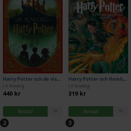
Harry Potter och de vises sten (MinaLima Jubileumsutgåva)
Harry Potter och Hemligheternas kammare
J K Rowling
J K Rowling
440 kr
319 kr
Beställ
Beställ
2
3