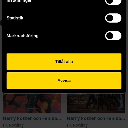
Inställningar
Beställ
Beställ
Statistik
5
5
Marknadsföring
Tillåt alla
Avvisa
Harry Potter och Fenixorden
Harry Potter och Fenixorden (illustrerad)
J K Rowling
J K Rowling