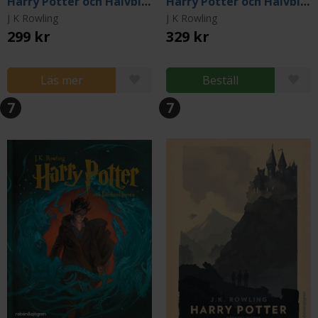
Harry Potter och Halvblodsprinsen - 20 år
Harry Potter och Halvblodsprinsen
J K Rowling
J K Rowling
299 kr
329 kr
Läs mer
Beställ
7
7