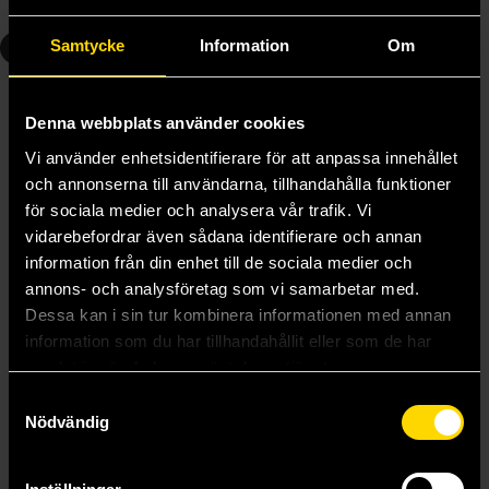
Beställ
Läs mer
4
4
Samtycke
Information
Om
Denna webbplats använder cookies
Vi använder enhetsidentifierare för att anpassa innehållet
och annonserna till användarna, tillhandahålla funktioner
för sociala medier och analysera vår trafik. Vi
vidarebefordrar även sådana identifierare och annan
information från din enhet till de sociala medier och
annons- och analysföretag som vi samarbetar med.
Dessa kan i sin tur kombinera informationen med annan
information som du har tillhandahållit eller som de har
samlat in när du har använt deras tjänster.
Samtyckesval
Harry Potter och den flammande bägaren
Harry Potter och den flammande bägaren (illustrerad)
Nödvändig
J K Rowling
J K Rowling
329 kr
399 kr