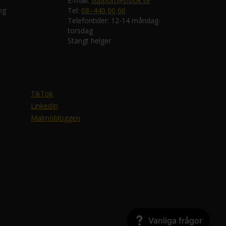
E-mail:
support@sfbok.se
ng
Tel:
08–440 00 66
Telefontider: 12-14 måndag-
torsdag
Stängt helger
TikTok
LinkedIn
Malmöbloggen
Vanliga frågor