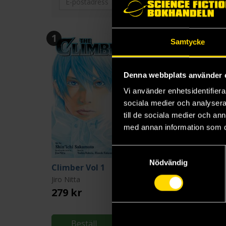
1
2
Samtycke
Denna webbplats använder 
Vi använder enhetsidentifierar
sociala medier och analysera 
till de sociala medier och a
med annan information som du 
Samtyckesval
Nödvändig
Climber Vol 1
Climber Vol 2
Jiro Nitta
Jiro Nitta
279 kr
279 kr
Beställ
Beställ