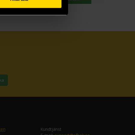
ka
ken
Kundtjänst