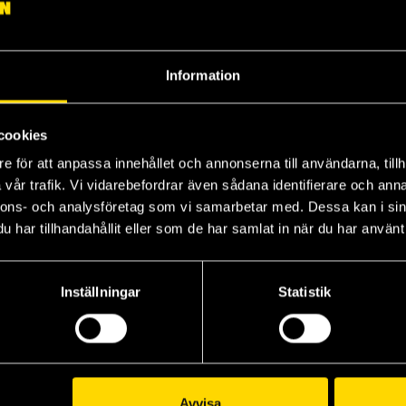
3
4
5
Information
cookies
e för att anpassa innehållet och annonserna till användarna, tillh
vår trafik. Vi vidarebefordrar även sådana identifierare och anna
nnons- och analysföretag som vi samarbetar med. Dessa kan i sin
har tillhandahållit eller som de har samlat in när du har använt 
Inställningar
Statistik
Climber Vol 3
Climber Vol 4
Cl
Jiro Nitta
Jiro Nitta
Jir
279 kr
279 kr
27
Läs mer
Beställ
Avvisa