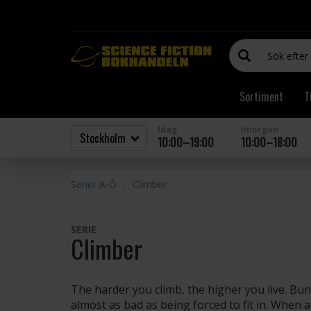
Sortiment
T
Idag
Imorgon
10:00–19:00
10:00–18:00
Serier A-Ö
Climber
SERIE
Climber
The harder you climb, the higher you live. Bunt
almost as bad as being forced to fit in. When 