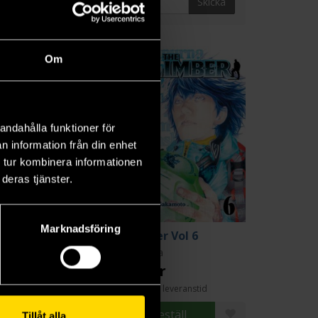
Skicka
6
Om
andahålla funktioner för
n information från din enhet
 tur kombinera informationen
deras tjänster.
Marknadsföring
imber Vol 5
Climber Vol 6
o Nitta
Jiro Nitta
9 kr
279 kr
Längre leveranstid
Beställ
Beställ
Tillåt alla