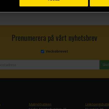
Prenumerera på vårt nyhetsbrev
Veckobrevet
Skic
n
Malmöbutiken
Linköpingsbuti