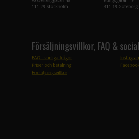
Västerlånggatan 48
Kungsgatan 19
111 29 Stockholm
411 19 Göteborg
Försäljningsvillkor, FAQ & socia
FAQ - vanliga frågor
Instagra
Priser och betalning
Faceboo
Försäljningsvillkor