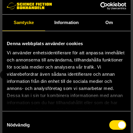
Samtycke
Information
Om
Cherry Blossoms After Winter: Vol. 1
Cherry Blossoms After Winter: Vol. 2
Bamwoo
Bamwoo
Denna webbplats använder cookies
239 kr
239 kr
Vi använder enhetsidentifierare för att anpassa innehållet
och annonserna till användarna, tillhandahålla funktioner
Beställ
Beställ
för sociala medier och analysera vår trafik. Vi
3
4
vidarebefordrar även sådana identifierare och annan
information från din enhet till de sociala medier och
annons- och analysföretag som vi samarbetar med.
Dessa kan i sin tur kombinera informationen med annan
information som du har tillhandahållit eller som de har
samlat in när du har använt deras tjänster.
Samtyckesval
Nödvändig