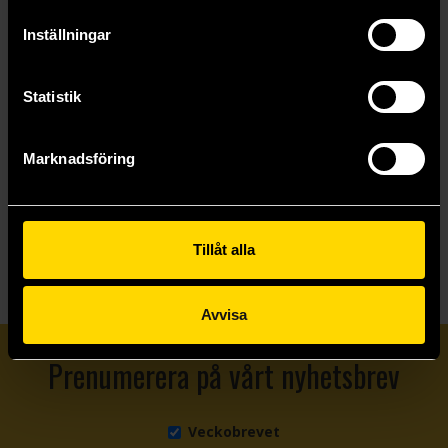
Inställningar
Statistik
Cherry Blossoms After Winter: Vol. 3
Cherry Blossoms After Winter: Vol. 4
Bamwoo
Bamwoo
239 kr
239 kr
Marknadsföring
Längre leveranstid
Längre leveranstid
Beställ
Beställ
Tillåt alla
Avvisa
Prenumerera på vårt nyhetsbrev
Veckobrevet