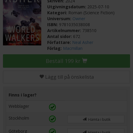
Skriven:
2024
Utgivningsdatum:
2025-07-10
Kategori:
Roman (Science Fiction)
Universum:
Owner
ISBN:
9781035038008
Artikelnummer:
738510
Antal sidor:
672
Författare:
Neal Asher
Förlag:
Macmillan
Beställ 199 kr
Lägg till på önskelista
Finns i lager?
Webblager
Stockholm
Hämta i butik
Göteborg
Hämta i butik