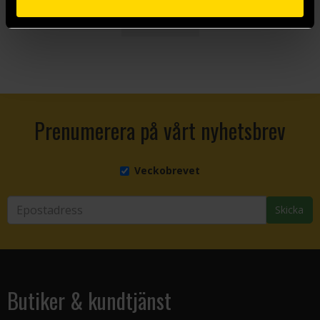
Visa allt
Prenumerera på vårt nyhetsbrev
Veckobrevet
Skicka
Butiker & kundtjänst