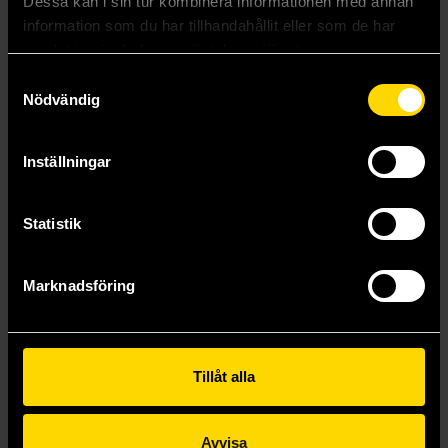
Dessa kan i sin tur kombinera informationen med annan
information som du har tillhandahållit eller som de har
samlat in när du har använt deras tjänster.
Samtyckesval
Nödvändig
Inställningar
Statistik
Dark Agent
Dark Diamond
Marknadsföring
Neal Asher
Neal Asher
239 kr
189 kr
Längre leveranstid
Tillåt alla
Beställ
Beställ
Avvisa