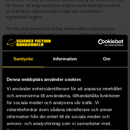
far future. He engineered the original world-walking mutation
so that those altered could escape the Committee’s
nightmarish regime.
Yet this only worked for a few, while millions continued to
suffer. And Ottanger sees that the Committee will become
unstoppable if not destroyed. However, the Fenris has drawn
yet another threat to Ottanger’s Earth.
With the power of its trillion linked minds, the Hive craves
Samtycke
Information
Om
world-walking biotech and will do anything to get it.
As conflict looms at home and war threatens the multiverse,
Denna webbplats använder cookies
the Fenris, Ottanger and his companions must prepare for a
galaxy-altering battle . . .
Vi använder enhetsidentifierare för att anpassa innehållet
och annonserna till användarna, tillhandahålla funktioner
för sociala medier och analysera vår trafik. Vi
Mer från Neal Asher
vidarebefordrar även sådana identifierare och annan
information från din enhet till de sociala medier och
annons- och analysföretag som vi samarbetar med.