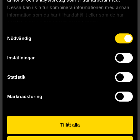
Dessa kan i sin tur kombinera informationen med annan
information som du har tillhandahållit eller som de har
samlat in när du har använt deras tjänster.
Samtyckesval
Nödvändig
Warriors Graphic Novel 3 The Prophecies Begin II
Warriors Graphic Novel 4 The New Prophecy, Part One of Three
Inställningar
Erin Hunter
Erin Hunter
179 kr
179 kr
Statistik
Beställ
Beställ
Marknadsföring
Visa alla delar och format
Tillåt alla
Mer från Erin Hunter