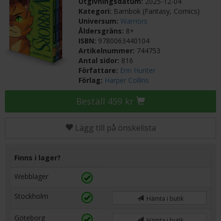
Utgivningsdatum:
2025-12-04
Kategori:
Barnbok (Fantasy, Comics)
Universum:
Warriors
Åldersgräns:
8+
ISBN:
9780063440104
Artikelnummer:
744753
Antal sidor:
816
Författare:
Erin Hunter
Förlag:
Harper Collins
Beställ 459 kr
Lägg till på önskelista
Finns i lager?
Webblager
Stockholm
Hämta i butik
Göteborg
Hämta i butik