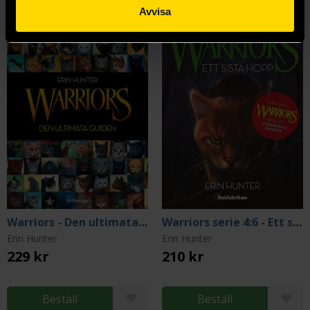
Avvisa
Warriors - Den ultimata guiden
Warriors serie 4:6 - Ett sista hopp
Erin Hunter
Erin Hunter
229 kr
210 kr
Beställ
Beställ