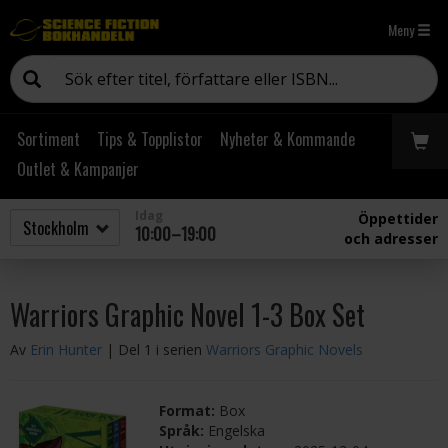
Meny
Sortiment
Tips & Topplistor
Nyheter & Kommande
Outlet & Kampanjer
Idag
Öppettider
10:00–19:00
och adresser
Warriors Graphic Novel 1-3 Box Set
Av
Erin Hunter
| Del 1 i serien
Warriors Graphic Novels
Format:
Box
Språk:
Engelska