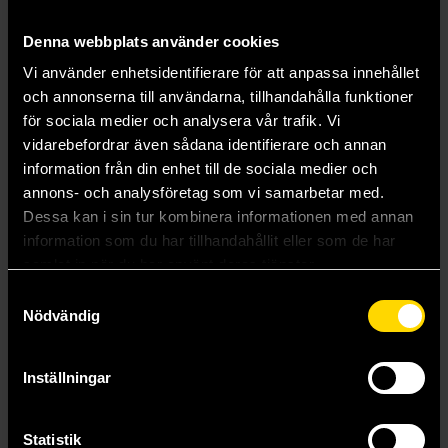
Denna webbplats använder cookies
Vi använder enhetsidentifierare för att anpassa innehållet
och annonserna till användarna, tillhandahålla funktioner
för sociala medier och analysera vår trafik. Vi
vidarebefordrar även sådana identifierare och annan
information från din enhet till de sociala medier och
Sugar Sweet Whaleshark Plush Keychain
Strawberry Sweet Whaleshark Plush Keychain
annons- och analysföretag som vi samarbetar med.
Afternoon Fika: Fruit Sharks
Afternoon Fika: Fruit Sharks
Dessa kan i sin tur kombinera informationen med annan
199 kr
199 kr
information som du har tillhandahållit eller som de har
samlat in när du har använt deras tjänster.
Beställ
Beställ
Samtyckesval
Nödvändig
Inställningar
Statistik