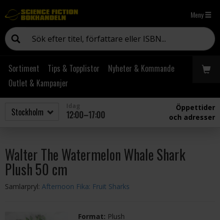
Meny
Sortiment
Tips & Topplistor
Nyheter & Kommande
Outlet & Kampanjer
Idag
Öppettider
12:00–17:00
och adresser
Walter The Watermelon Whale Shark
Plush 50 cm
Samlarpryl:
Afternoon Fika: Fruit Sharks
Format:
Plush