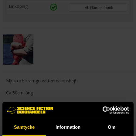
Linköping
Hämta i butik
Mjuk och kramgo vattenmelonshaj!
Ca 50cm lång.
Mer från AfternoonFika
Samtycke
Information
Om