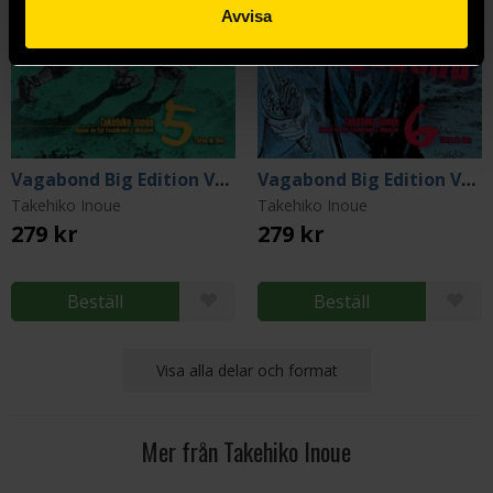
Avvisa
Vagabond Big Edition Vol 5
Vagabond Big Edition Vol 6
Takehiko Inoue
Takehiko Inoue
279 kr
279 kr
Beställ
Beställ
Visa alla delar och format
Mer från Takehiko Inoue