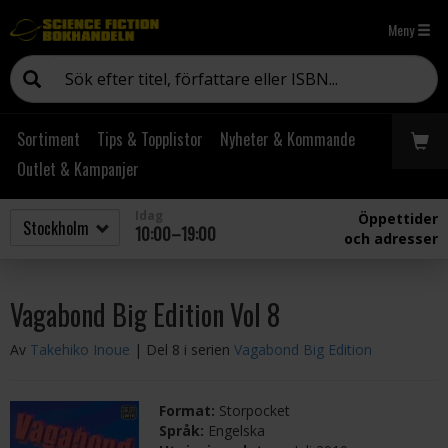
Meny
Sortiment
Tips & Topplistor
Nyheter & Kommande
Outlet & Kampanjer
Idag
Öppettider
10:00–19:00
och adresser
Vagabond Big Edition Vol 8
Av
Takehiko Inoue
| Del 8 i serien
Vagabond Big Edition
Format:
Storpocket
Språk:
Engelska