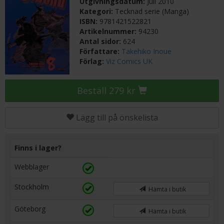
Utgivningsdatum:
Juli 2010
Kategori:
Tecknad serie (Manga)
ISBN:
9781421522821
Artikelnummer:
94230
Antal sidor:
624
Författare:
Takehiko Inoue
Förlag:
Viz Comics UK
Beställ 279 kr
Lägg till på önskelista
Finns i lager?
Webblager
Stockholm
Hämta i butik
Göteborg
Hämta i butik