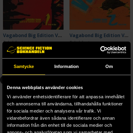
Vagabond Big Edition Vol 1
Vagabond Big Edition Vol 2
Takehiko Inoue
Takehiko Inoue
279 kr
279 kr
Samtycke
Information
Om
Beställ
Beställ
3
4
Denna webbplats använder cookies
Vi använder enhetsidentifierare för att anpassa innehållet
och annonserna till användarna, tillhandahålla funktioner
för sociala medier och analysera vår trafik. Vi
vidarebefordrar även sådana identifierare och annan
information från din enhet till de sociala medier och
annons- och analysföretag som vi samarbetar med.