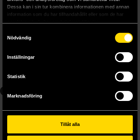
Dessa kan i sin tur kombinera informationen med annan
information som du har tillhandahållit eller som de har
samlat in när du har använt deras tjänster.
Samtyckesval
Nödvändig
Vagabond Big Edition Vol 3
Vagabond Big Edition Vol 4
Takehiko Inoue
Takehiko Inoue
Inställningar
279 kr
279 kr
Statistik
Beställ
Beställ
5
6
Marknadsföring
Tillåt alla