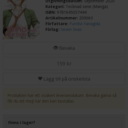
Utgivningsdatum:
September 2020
Kategori:
Tecknad serie (Manga)
ISBN:
9781645057444
Artikelnummer:
209063
Författare:
Fumita Yanagida
Förlag:
Seven Seas
Bevaka
159 kr
Lägg till på önskelista
Produkten har ett osäkert leveransdatum. Bevaka gärna så
får du ett mejl när den kan beställas.
Finns i lager?