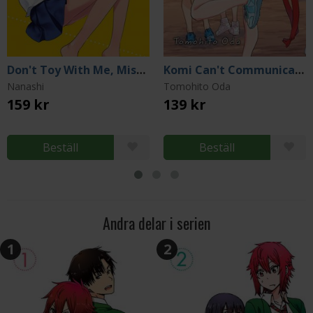
Don't Toy With Me, Miss Nagatoro, volume 3
Komi Can't Communicate Vol 4
Nanashi
Tomohito Oda
159 kr
139 kr
Beställ
Beställ
Andra delar i serien
1
2