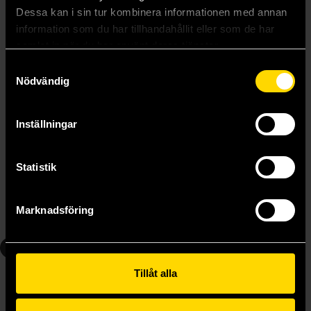
Dessa kan i sin tur kombinera informationen med annan
information som du har tillhandahållit eller som de har
samlat in när du har använt deras tjänster.
Samtyckesval
Nödvändig
Inställningar
Tomo-chan is a Girl! Vol 3
Tomo-chan is a Girl! Vol 4
Fumita Yanagida
Fumita Yanagida
Statistik
159 kr
159 kr
Längre leveranstid
Marknadsföring
Läs mer
Beställ
5
6
Tillåt alla