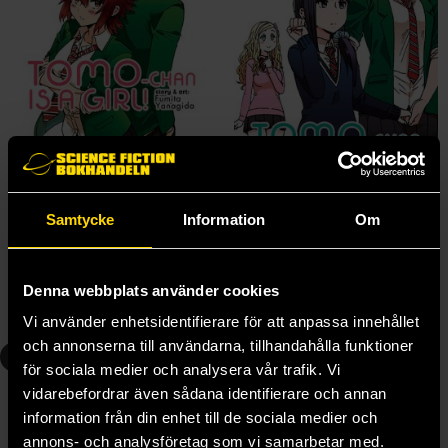
Tomo-chan is a Girl! Vol 1
Tomo-chan is a Girl! Vol 2
Samtycke
Information
Om
Fumita Yanagida
Fumita Yanagida
159 kr
159 kr
Denna webbplats använder cookies
Läs mer
Beställ
Vi använder enhetsidentifierare för att anpassa innehållet
och annonserna till användarna, tillhandahålla funktioner
3
4
för sociala medier och analysera vår trafik. Vi
vidarebefordrar även sådana identifierare och annan
information från din enhet till de sociala medier och
annons- och analysföretag som vi samarbetar med.