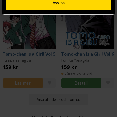
Avvisa
Tomo-chan is a Girl! Vol 5
Tomo-chan is a Girl! Vol 6
Fumita Yanagida
Fumita Yanagida
159 kr
159 kr
Längre leveranstid
Läs mer
Beställ
Visa alla delar och format