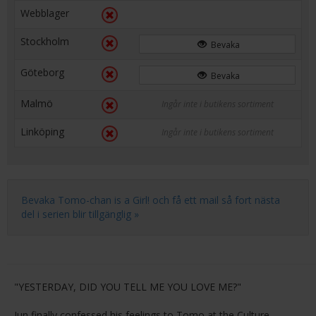
Webblager
Stockholm
Bevaka
Göteborg
Bevaka
Malmö
Ingår inte i butikens sortiment
Linköping
Ingår inte i butikens sortiment
Bevaka Tomo-chan is a Girl! och få ett mail så fort nästa
del i serien blir tillgänglig »
"YESTERDAY, DID YOU TELL ME YOU LOVE ME?"
Jun finally confessed his feelings to Tomo at the Culture