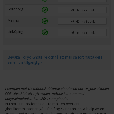
Göteborg
Hämta i butik
Malmö
Hämta i butik
Linköping
Hämta i butik
Bevaka Tokyo Ghoul: re och få ett mail så fort nästa del i
serien blir tillgänglig »
I kampen mot de människoätande ghoulerna har organisationen
CCG utvecklat ett nytt vapen: människor som med
Kaguneimplantat kan slåss som ghouler.
Nu har Furutas försök att ta makten över anti-
ghoulkommissionen gått för långt! Urie tänker ta hjälp av en
grupp utredare och utmana honom. Konfrontationen avslöjar