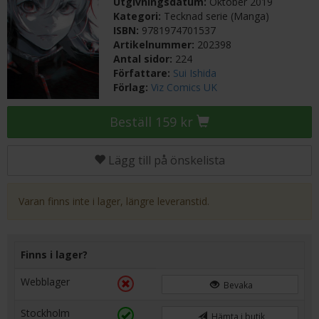
Utgivningsdatum:
Oktober 2019
Kategori:
Tecknad serie (Manga)
ISBN:
9781974701537
Artikelnummer:
202398
Antal sidor:
224
Författare:
Sui Ishida
Förlag:
Viz Comics UK
Beställ 159 kr
Lägg till på önskelista
Varan finns inte i lager, längre leveranstid.
Finns i lager?
Webblager
Bevaka
Stockholm
Hämta i butik