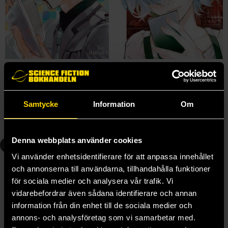
Tokyo Ghoul: re Vol 1
Tokyo Ghoul: re Vol 2
Sui Ishida
Sui Ishida
159 kr
179 kr
Samtycke
Information
Om
Längre leveranstid
Beställ
Läs mer
Denna webbplats använder cookies
3
4
Vi använder enhetsidentifierare för att anpassa innehållet
och annonserna till användarna, tillhandahålla funktioner
för sociala medier och analysera vår trafik. Vi
vidarebefordrar även sådana identifierare och annan
information från din enhet till de sociala medier och
annons- och analysföretag som vi samarbetar med.