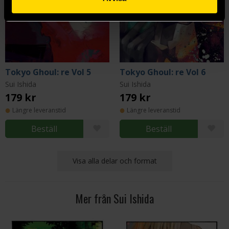
Tokyo Ghoul: re Vol 5
Tokyo Ghoul: re Vol 6
Sui Ishida
Sui Ishida
179 kr
179 kr
Längre leveranstid
Längre leveranstid
Beställ
Beställ
Visa alla delar och format
Mer från Sui Ishida