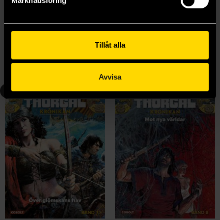
Marknadsföring
Thorgal: Genom tid och rum
Thorgal: Shaïgan den obarmhärtige
Jean van Hamme
Jean van Hamme
349 kr
349 kr
Tillåt alla
Läs mer
Läs mer
Avvisa
7
8