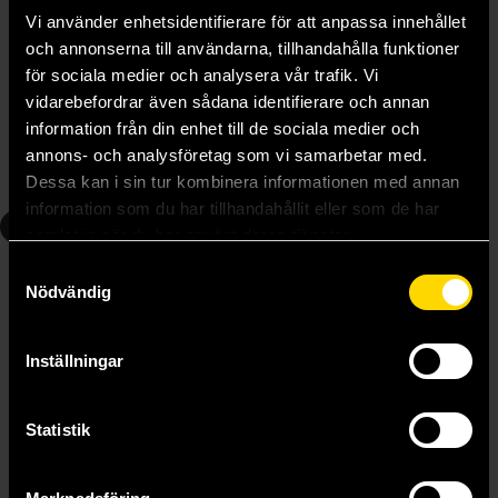
Vi använder enhetsidentifierare för att anpassa innehållet
och annonserna till användarna, tillhandahålla funktioner
Thorgal: Vikingar och gudar
Thorgal: Landet Qa
för sociala medier och analysera vår trafik. Vi
Jean van Hamme
Jean van Hamme
vidarebefordrar även sådana identifierare och annan
349 kr
419 kr
information från din enhet till de sociala medier och
annons- och analysföretag som vi samarbetar med.
Beställ
Beställ
Dessa kan i sin tur kombinera informationen med annan
information som du har tillhandahållit eller som de har
5
6
samlat in när du har använt deras tjänster.
Samtyckesval
Nödvändig
Inställningar
Statistik