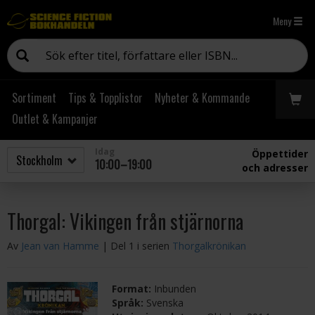
Meny
Sortiment
Tips & Topplistor
Nyheter & Kommande
Outlet & Kampanjer
Idag
Öppettider
10:00–19:00
och adresser
Thorgal: Vikingen från stjärnorna
Av
Jean van Hamme
| Del 1 i serien
Thorgalkrönikan
Format:
Inbunden
Språk:
Svenska