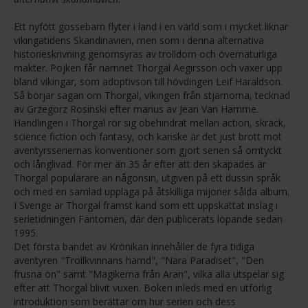
Ett nyfött gossebarn flyter i land i en värld som i mycket liknar
vikingatidens Skandinavien, men som i denna alternativa
historieskrivning genomsyras av trolldom och övernaturliga
makter. Pojken får namnet Thorgal Aegirsson och växer upp
bland vikingar, som adoptivson till hövdingen Leif Haraldson.
Så börjar sagan om Thorgal, vikingen från stjärnorna, tecknad
av Grzegorz Rosinski efter manus av Jean Van Hamme.
Handlingen i Thorgal rör sig obehindrat mellan action, skräck,
science fiction och fantasy, och kanske är det just brott mot
äventyrsseriernas konventioner som gjort serien så omtyckt
och långlivad. För mer än 35 år efter att den skapades är
Thorgal populärare än någonsin, utgiven på ett dussin språk
och med en samlad upplaga på åtskilliga mijoner sålda album.
I Sverige är Thorgal främst känd som ett uppskattat inslag i
serietidningen Fantomen, där den publicerats löpande sedan
1995.
Det första bandet av Krönikan innehåller de fyra tidiga
äventyren "Trollkvinnans hämd", "Nära Paradiset", "Den
frusna ön" samt "Magikerna från Aran", vilka alla utspelar sig
efter att Thorgal blivit vuxen. Boken inleds med en utförlig
introduktion som berättar om hur serien och dess