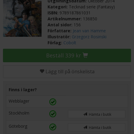
Utgivningsdatum:
Oktober 2014
Kategori:
Tecknad serie (Fantasy)
ISBN:
9789187861031
Artikelnummer:
136850
Antal sidor:
156
Författare:
Jean van Hamme
Illustratör:
Grzegorz Rosinski
Förlag:
Cobolt
Beställ 339 kr
Lägg till på önskelista
Finns i lager?
Webblager
Stockholm
Hämta i butik
Göteborg
Hämta i butik