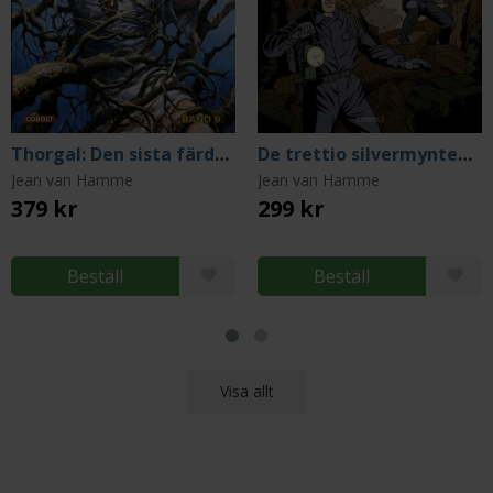
Thorgal: Den sista färden
De trettio silvermyntens förbannelse, del 2
Jean van Hamme
Jean van Hamme
379 kr
299 kr
Beställ
Beställ
Visa allt