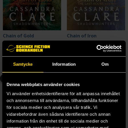
Chain of Gold
Chain of Iron
Cassandra Clare
Cassandra Clare
179 kr
229 kr
Samtycke
Information
Om
Beställ
Beställ
3
FANTASYTIPS
Denna webbplats använder cookies
Vi använder enhetsidentifierare för att anpassa innehållet
och annonserna till användarna, tillhandahålla funktioner
för sociala medier och analysera vår trafik. Vi
vidarebefordrar även sådana identifierare och annan
information från din enhet till de sociala medier och
annons- och analysföretag som vi samarbetar med.