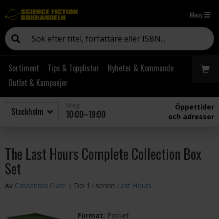
Meny
Sortiment
Tips & Topplistor
Nyheter & Kommande
Outlet & Kampanjer
Idag
Öppettider
10:00–19:00
och adresser
The Last Hours Complete Collection Box
Set
Av
Cassandra Clare
| Del 1 i serien
Last Hours
Format:
Pocket