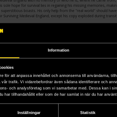
medieval England with no memory of who he is, where he came from,
s sole hope for survival lies in regaining his missing memories, making
 superstitious boasts. His only help from the "real world" should hav
 Surviving Medieval England, except his copy exploded during transit
to his situation, but can he figure them out in time to survive?
Information
cookies
e för att anpassa innehållet och annonserna till användarna, tillh
vår trafik. Vi vidarebefordrar även sådana identifierare och anna
nnons- och analysföretag som vi samarbetar med. Dessa kan i sin
har tillhandahållit eller som de har samlat in när du har använt 
Inställningar
Statistik