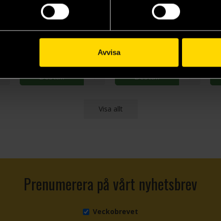
Songs of the Dead
Isles of the Emberdark
Wi
Brandon Sanderson
Brandon Sanderson
Br
269 kr
259 kr
22
Avvisa
Beställ
Beställ
Visa allt
Prenumerera på vårt nyhetsbrev
Veckobrevet