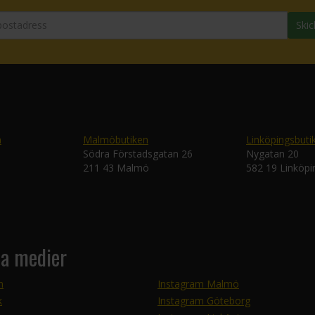
Skic
n
Malmöbutiken
Linköpingsbuti
Södra Förstadsgatan 26
Nygatan 20
211 43 Malmö
582 19 Linköpi
la medier
m
Instagram Malmö
k
Instagram Göteborg