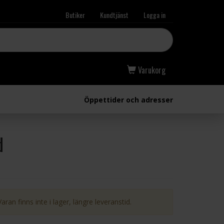
Butiker
Kundtjänst
Logga in
Varukorg
Öppettider och adresser
d
Varan finns inte i lager, längre leveranstid.