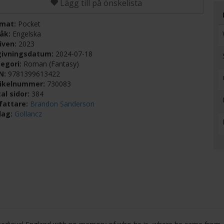
Lägg till på önskelista
rmat:
Pocket
råk:
Engelska
iven:
2023
givningsdatum:
2024-07-18
egori:
Roman (Fantasy)
BN:
9781399613422
tikelnummer:
730083
al sidor:
384
fattare:
Brandon Sanderson
lag:
Gollancz