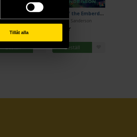
nd and Truth
Isles of the Emberdark
andon Sanderson
Brandon Sanderson
9 kr
299 kr
Tillåt alla
Beställ
Beställ