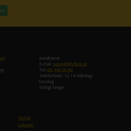
ka
ken
Kundtjänst
E-mail:
support@sfbok.se
ng
Tel:
08–440 00 66
Telefontider: 12-14 måndag-
torsdag
Stängt helger
TikTok
LinkedIn