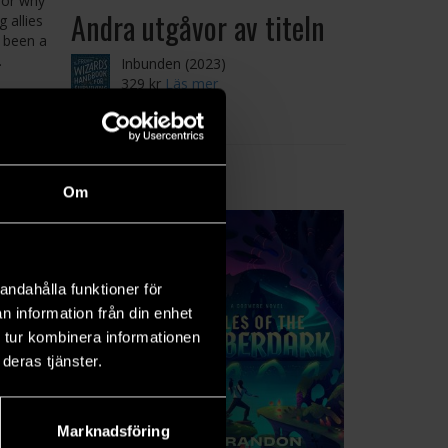
 or why
Andra utgåvor av titeln
 allies
e been a
.
Inbunden (2023)
329 kr
Läs mer
Om
andahålla funktioner för
n information från din enhet
 tur kombinera informationen
deras tjänster.
Marknadsföring