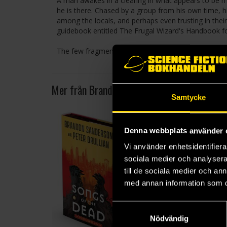
A man awakes in a clearing in what appears to be 
he is there. Chased by a group from his own time, hi
among the locals, and perhaps even trusting in their
guidebook entitled The Frugal Wizard's Handbook for
The few fragments he managed to save provide clues 
Mer från Brandon Sanderson
Samtycke
Denna webbplats använder 
Vi använder enhetsidentifierar
sociala medier och analysera 
till de sociala medier och a
med annan information som du 
Samtyckesval
Nödvändig