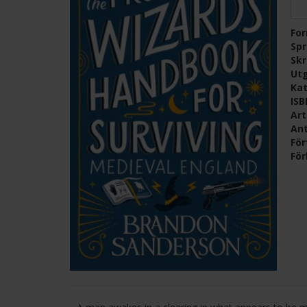
Fo
Sp
Skr
Ut
Kat
IS
Ar
Ant
För
För