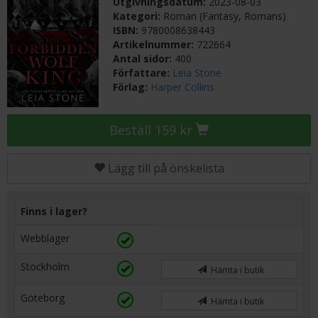
Utgivningsdatum:
2023-08-03
Kategori:
Roman (Fantasy, Romans)
ISBN:
9780008638443
Artikelnummer:
722664
Antal sidor:
400
Författare:
Leia Stone
Förlag:
Harper Collins
Beställ 159 kr
Lägg till på önskelista
Finns i lager?
Webblager
Stockholm
Hämta i butik
Göteborg
Hämta i butik