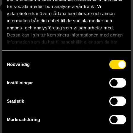
för sociala medier och analysera vår trafik. Vi
3
vidarebefordrar även sådana identifierare och annan
information från din enhet till de sociala medier och
annons- och analysföretag som vi samarbetar med.
Dessa kan i sin tur kombinera informationen med annan
information som du har tillhandahållit eller som de har
samlat in när du har använt deras tjänster.
Samtyckesval
Nödvändig
Inställningar
Statistik
The Ruthless Fae King
Leia Stone
159 kr
Marknadsföring