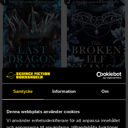
1
2
Samtycke
Information
Om
The Last Dragon King
The Broken Elf King
Leia Stone
Leia Stone
179 kr
179 kr
Denna webbplats använder cookies
Längre leveranstid
Vi använder enhetsidentifierare för att anpassa innehållet
Beställ
Beställ
och annonserna till användarna, tillhandahålla funktioner