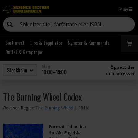
Meny
Sortiment
Tips & Topplistor
Nyheter & Kommande
Outlet & Kampanjer
Idag
Öppettider
10:00–19:00
och adresser
The Burning Wheel Codex
Rollspel: Regler:
The Burning Wheel
| 2016
Format:
Inbunden
Språk:
Engelska