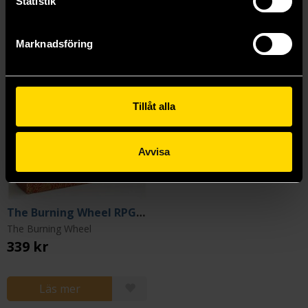
Statistik
Marknadsföring
Tillåt alla
Avvisa
The Burning Wheel RPG Gold Edition REVISED
The Burning Wheel
339 kr
Läs mer