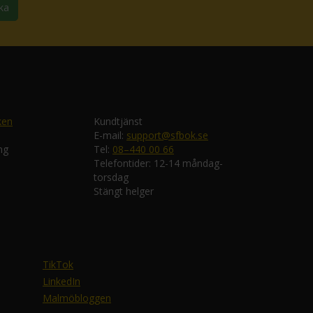
ka
ken
Kundtjänst
E-mail:
support@sfbok.se
ng
Tel:
08–440 00 66
Telefontider: 12-14 måndag-
torsdag
Stängt helger
TikTok
LinkedIn
Malmöbloggen