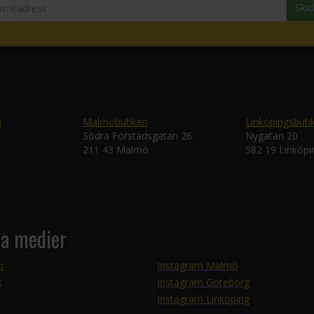
Skic
n
Malmöbutiken
Linköpingsbuti
Södra Förstadsgatan 26
Nygatan 20
211 43 Malmö
582 19 Linköpi
la medier
m
Instagram Malmö
k
Instagram Göteborg
Instagram Linköping