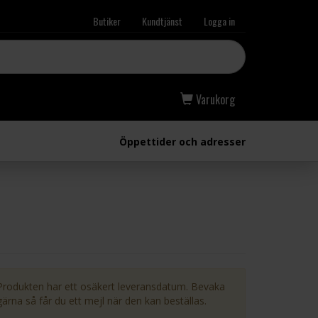
Butiker
Kundtjänst
Logga in
Varukorg
Öppettider och adresser
Produkten har ett osäkert leveransdatum. Bevaka
gärna så får du ett mejl när den kan beställas.