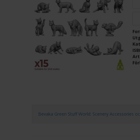
Fo
Ut
Kat
IS
Ar
För
Bevaka Green Stuff World: Scenery Accessories och få