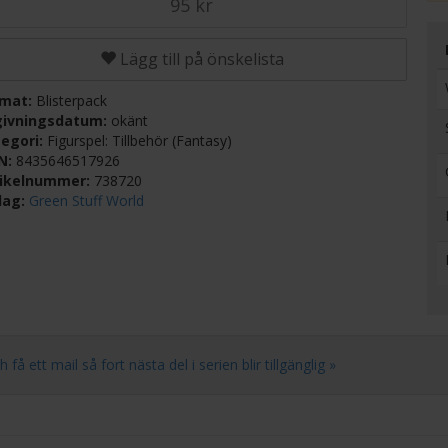
95 kr
Lägg till på önskelista
rmat:
Blisterpack
givningsdatum:
okänt
egori:
Figurspel: Tillbehör (Fantasy)
BN:
8435646517926
tikelnummer:
738720
lag:
Green Stuff World
 ett mail så fort nästa del i serien blir tillgänglig »