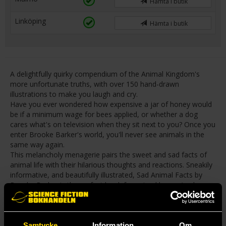
Hämta i butik
Linköping
Hämta i butik
A delightfully quirky compendium of the Animal Kingdom's
more unfortunate truths, with over 150 hand-drawn
illustrations to make you laugh and cry.
Have you ever wondered how expensive a jar of honey would
be if a minimum wage for bees applied, or whether a dog
cares what's on television when they sit next to you? Once you
enter Brooke Barker's world, you'll never see animals in the
same way again.
This melancholy menagerie pairs the sweet and sad facts of
animal life with their hilarious thoughts and reactions. Sneakily
informative, and beautifully illustrated, Sad Animal Facts by
Brooke Barker is the perfect book for animal lovers (and
haters) everywhere.
Samtycke
Information
Om