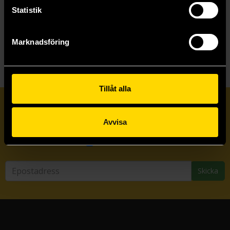
Statistik
Beställ
Beställ
Marknadsföring
Tillåt alla
Prenumerera på vårt nyhetsbrev
Avvisa
Veckobrevet
Skicka