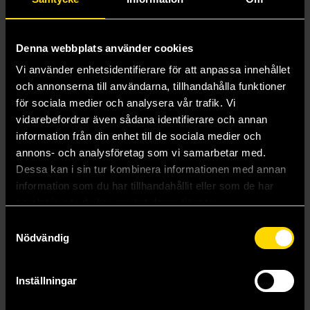
Andra har också köpt
Denna webbplats använder cookies
Vi använder enhetsidentifierare för att anpassa innehållet
och annonserna till användarna, tillhandahålla funktioner
för sociala medier och analysera vår trafik. Vi
vidarebefordrar även sådana identifierare och annan
information från din enhet till de sociala medier och
annons- och analysföretag som vi samarbetar med.
Dessa kan i sin tur kombinera informationen med annan
information som du har tillhandahållit eller som de har
samlat in när du har använt deras tjänster.
Samtyckesval
Nödvändig
Presentinslagning
Twilightsagan - Den officiella illustrerade guiden
Stephenie Meyer
Inställningar
39 kr
189 kr