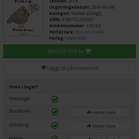
Skriven:
2016
Utgivningsdatum:
2016-09-08
Kategori:
Humor (Övrigt)
ISBN:
9780752265957
Artikelnummer:
156162
Författare:
Brooke Barker
Förlag:
Macmillan
Beställ 199 kr
Lägg till på önskelista
Finns i lager?
Webblager
Stockholm
Hämta i butik
Göteborg
Hämta i butik
Malmö