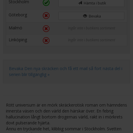
Stockholm
Hämta i butik
Göteborg
Bevaka
Malmö
Ingår inte i butikens sortiment
Linköping
Ingår inte i butikens sortiment
Bevaka Den nya skräcken och få ett mail så fort nästa del i
serien blir tillgänglig »
Rött universum är en mörk skräckerotisk roman om hämndens
innersta väsen och den värld den härskar över. En febrig
hallucination långt bortom drogernas värld, rakt in i mörkrets
dovt pulserande hjärta.
Ännu en tryckande het, klibbig sommar i Stockholm. Svetten