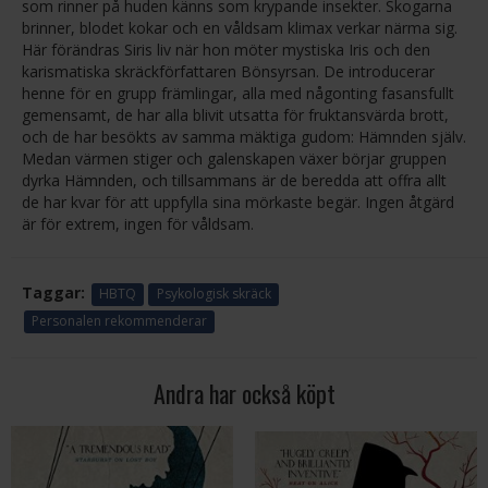
som rinner på huden känns som krypande insekter. Skogarna
brinner, blodet kokar och en våldsam klimax verkar närma sig.
Här förändras Siris liv när hon möter mystiska Iris och den
karismatiska skräckförfattaren Bönsyrsan. De introducerar
henne för en grupp främlingar, alla med någonting fasansfullt
gemensamt, de har alla blivit utsatta för fruktansvärda brott,
och de har besökts av samma mäktiga gudom: Hämnden själv.
Medan värmen stiger och galenskapen växer börjar gruppen
dyrka Hämnden, och tillsammans är de beredda att offra allt
de har kvar för att uppfylla sina mörkaste begär. Ingen åtgärd
är för extrem, ingen för våldsam.
Taggar:
HBTQ
Psykologisk skräck
Personalen rekommenderar
Andra har också köpt