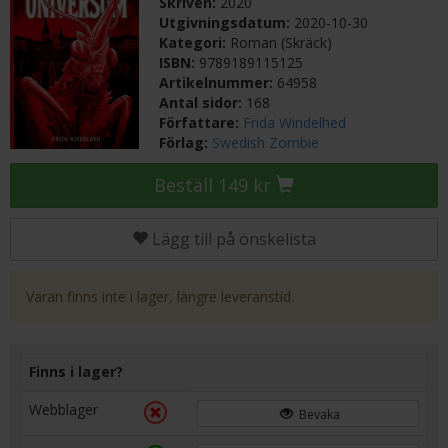
Skriven:
2020
Utgivningsdatum:
2020-10-30
Kategori:
Roman (Skräck)
ISBN:
9789189115125
Artikelnummer:
64958
Antal sidor:
168
Författare:
Frida Windelhed
Förlag:
Swedish Zombie
Beställ 149 kr
Lägg till på önskelista
Varan finns inte i lager, längre leveranstid.
Finns i lager?
Webblager
Bevaka