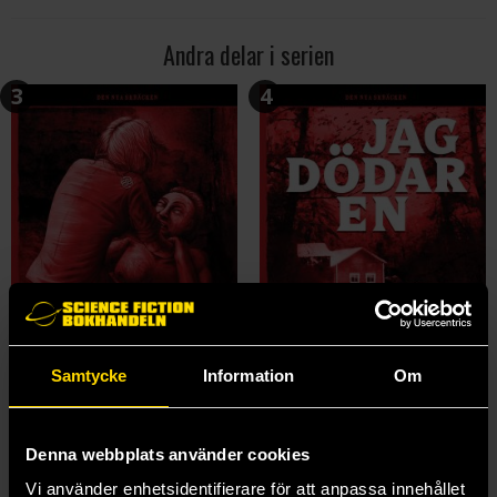
Andra delar i serien
3
4
Samtycke
Information
Om
Slaktmarker
Jag dödar en
Denna webbplats använder cookies
Jenny Lundin
David Renklint
Vi använder enhetsidentifierare för att anpassa innehållet