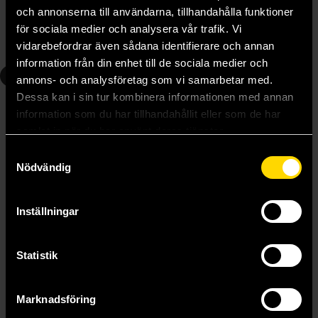
37 kr
149 kr
Ord.
149 kr
och annonserna till användarna, tillhandahålla funktioner
Längre leveranstid
för sociala medier och analysera vår trafik. Vi
vidarebefordrar även sådana identifierare och annan
Läs mer
Beställ
information från din enhet till de sociala medier och
5
6
annons- och analysföretag som vi samarbetar med.
Dessa kan i sin tur kombinera informationen med annan
information som du har tillhandahållit eller som de har
samlat in när du har använt deras tjänster.
Samtyckesval
Nödvändig
Inställningar
Statistik
Marknadsföring
Det jävla djuret
Järnvärld