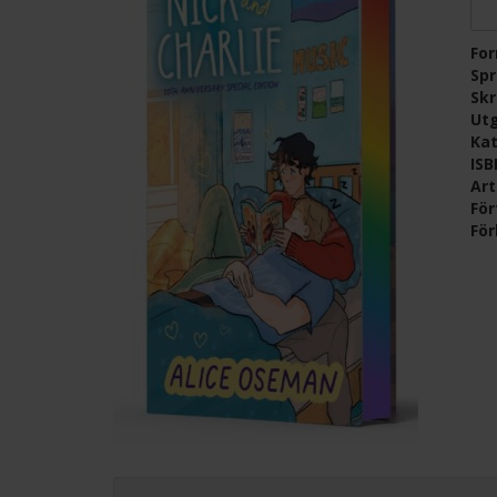
Fo
Sp
Skr
Ut
Kat
IS
Ar
För
För