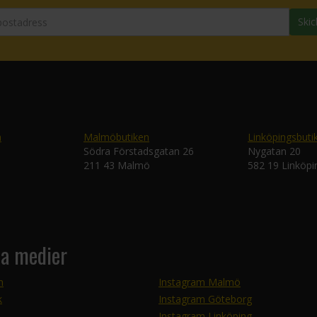
Skic
n
Malmöbutiken
Linköpingsbuti
Södra Förstadsgatan 26
Nygatan 20
211 43 Malmö
582 19 Linköpi
la medier
m
Instagram Malmö
k
Instagram Göteborg
Instagram Linköping