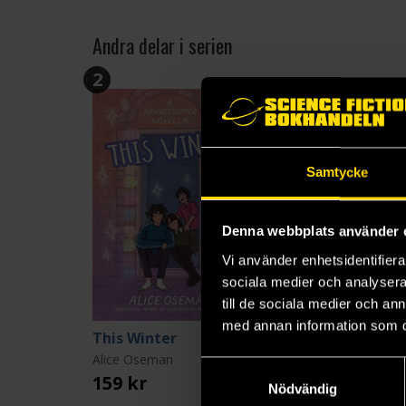
Andra delar i serien
2
Samtycke
Denna webbplats använder 
Vi använder enhetsidentifierar
sociala medier och analysera 
till de sociala medier och a
med annan information som du 
This Winter
Alice Oseman
Samtyckesval
159 kr
Nödvändig