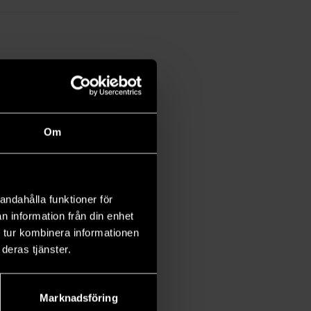
Om
andahålla funktioner för
n information från din enhet
 tur kombinera informationen
deras tjänster.
Marknadsföring