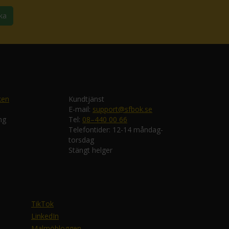
ka
ken
Kundtjänst
E-mail:
support@sfbok.se
ng
Tel:
08–440 00 66
Telefontider: 12-14 måndag-
torsdag
Stängt helger
TikTok
LinkedIn
Malmöbloggen