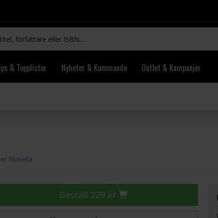
ips & Topplistor
Nyheter & Kommande
Outlet & Kampanjer
er Novella
Beställ 229 kr