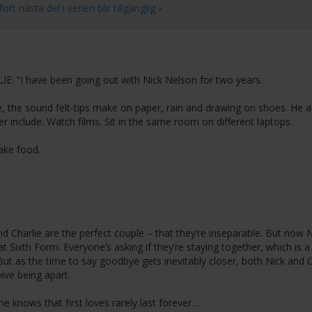
t nästa del i serien blir tillgänglig »
E: “I have been going out with Nick Nelson for two years.
e, the sound felt-tips make on paper, rain and drawing on shoes. He al
 include: Watch films. Sit in the same room on different laptops.
ake food.
nd Charlie are the perfect couple – that they’re inseparable. But now N
 at Sixth Form. Everyone’s asking if they’re staying together, which is a
 But as the time to say goodbye gets inevitably closer, both Nick and C
ive being apart.
e knows that first loves rarely last forever…