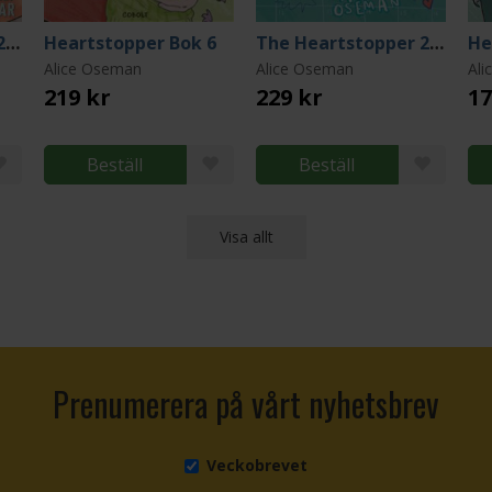
The Heartstopper 2027 Wall Calendar
Heartstopper Bok 6
The Heartstopper 2027 Planner With art by Alice Oseman, and bonus stickers!
He
Alice Oseman
Alice Oseman
Al
219 kr
229 kr
17
Beställ
Beställ
Visa allt
Prenumerera på vårt nyhetsbrev
Veckobrevet