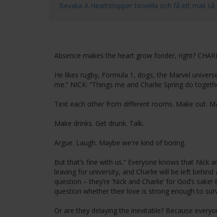
Bevaka A Heartstopper Novella och få ett mail så for
Absence makes the heart grow fonder, right? CHARLI
He likes rugby, Formula 1, dogs, the Marvel univers
me.” NICK: “Things me and Charlie Spring do together
Text each other from different rooms. Make out. M
Make drinks. Get drunk. Talk.
Argue. Laugh. Maybe we're kind of boring.
But that’s fine with us.” Everyone knows that Nick a
leaving for university, and Charlie will be left behind
question – they’re ‘Nick and Charlie’ for God’s sake!
question whether their love is strong enough to surv
Or are they delaying the inevitable? Because everyon