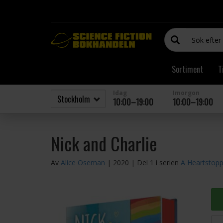
Sortiment
T
Idag
Imorgon
10:00–19:00
10:00–19:00
Nick and Charlie
Av
Alice Oseman
| 2020
| Del 1 i serien
A Heartstopp