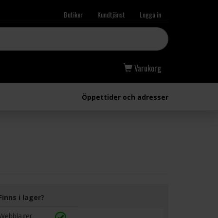
Butiker
Kundtjänst
Logga in
Varukorg
Öppettider och adresser
Finns i lager?
Webblager