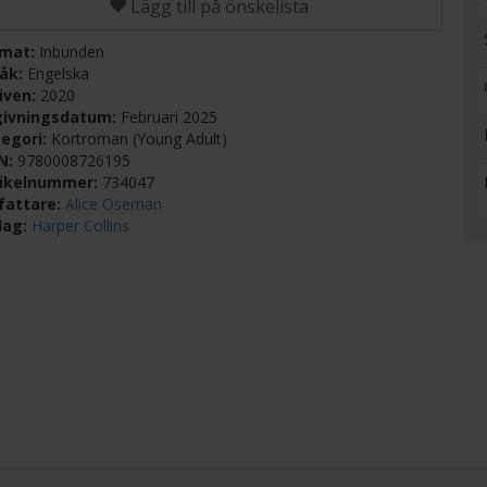
Lägg till på önskelista
rmat:
Inbunden
råk:
Engelska
iven:
2020
givningsdatum:
Februari 2025
egori:
Kortroman (Young Adult)
BN:
9780008726195
tikelnummer:
734047
fattare:
Alice Oseman
lag:
Harper Collins