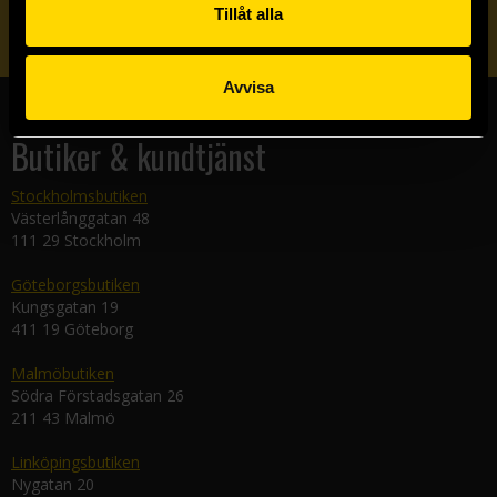
Tillåt alla
Skicka
Avvisa
Butiker & kundtjänst
Stockholmsbutiken
Västerlånggatan 48
111 29 Stockholm
Göteborgsbutiken
Kungsgatan 19
411 19 Göteborg
Malmöbutiken
Södra Förstadsgatan 26
211 43 Malmö
Linköpingsbutiken
Nygatan 20