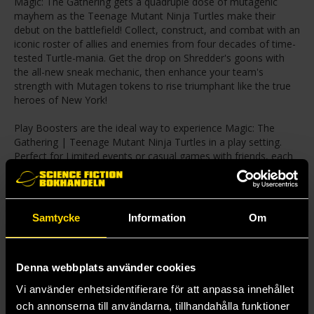
Magic: The Gathering gets a quadruple dose of mutagenic
mayhem as the Teenage Mutant Ninja Turtles make their
debut on the battlefield! Collect, construct, and combat with an
iconic roster of allies and enemies from four decades of time-
tested Turtle-mania. Get the drop on Shredder's goons with
the all-new sneak mechanic, then enhance your team's
strength with Mutagen tokens to rise triumphant like the true
heroes of New York!
Play Boosters are the ideal way to experience Magic: The
Gathering | Teenage Mutant Ninja Turtles in a play setting.
Perfect for Limited events or casual games with friends, each
pack supports fun deck building and play—and includes at least
one foil card to discover.
30 Magic: The Gathering® | Teenage Mutant Ninja Turtles
Samtycke
Information
Om
Play Boosters
Each Play Booster contains 14 Magic: The Gathering cards
May contain these cards: TMT 1–252; PZA 1–20
Denna webbplats använder cookies
1–5 cards of rarity rare or higher (2: 25%; 3: 3%; 4: <1%)
2–5 uncommon cards
Vi använder enhetsidentifierare för att anpassa innehållet
6–10 common cards
och annonserna till användarna, tillhandahålla funktioner
1 land card