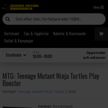
Meny
Sortiment
Tips & Topplistor
Nyheter & Kommande
Outlet & Kampanjer
Idag
Öppettider
10:00–19:00
och adresser
MTG: Teenage Mutant Ninja Turtles Play
Booster
Kortspel:
Teenage Mutant Ninja Turtles
| 2026
Format:
Boosterpack