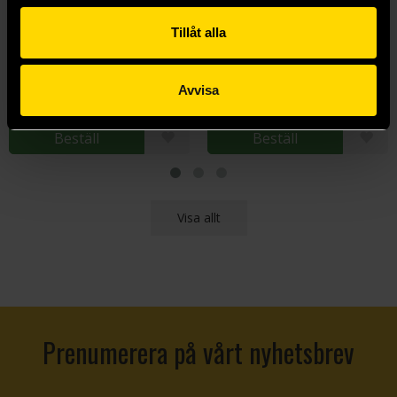
Tillåt alla
MTG: Marvel Super Heroes - Play Booster
MTG: Marvel Super Heroes - Jumpstart Booster
Magic the Gathering
Magic the Gathering
99 kr
99 kr
Avvisa
Längre leveranstid
Beställ
Beställ
Visa allt
Prenumerera på vårt nyhetsbrev