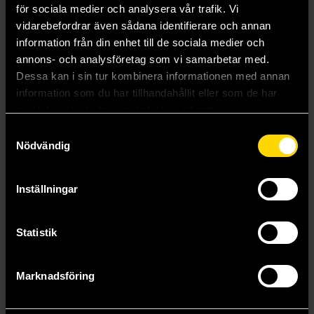
för sociala medier och analysera vår trafik. Vi
1 card of any rarity is traditional foil
Foil borderless mythic rare Turtle in <1% of boosters
vidarebefordrar även sådana identifierare och annan
Traditional foil land replaces a land in 20% of boosters
information från din enhet till de sociala medier och
annons- och analysföretag som vi samarbetar med.
Dessa kan i sin tur kombinera informationen med annan
Mer från Wizards of the Coast
information som du har tillhandahållit eller som de har
samlat in när du har använt deras tjänster.
Samtyckesval
Nödvändig
Inställningar
Statistik
Marknadsföring