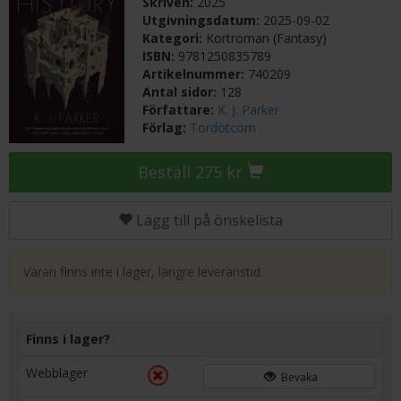
Skriven:
2025
Utgivningsdatum:
2025-09-02
Kategori:
Kortroman (Fantasy)
ISBN:
9781250835789
Artikelnummer:
740209
Antal sidor:
128
Författare:
K. J. Parker
Förlag:
Tordotcom
Beställ 275 kr
Lägg till på önskelista
Varan finns inte i lager, längre leveranstid.
Finns i lager?
Webblager
Bevaka