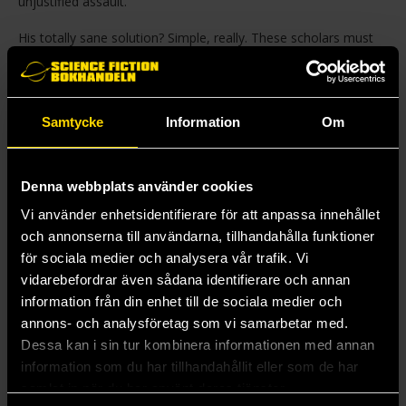
unjustified assault.
His totally sane solution? Simple, really. These scholars must
construct a fake ancient city from scratch to verify Gyges’s
apocryphal claims.
Now these academics must put their heads together to make
Samtycke
Information
Om
history. Because if they don't, they'll lose their heads
altogether.
Denna webbplats använder cookies
Mer från K. J. Parker
Vi använder enhetsidentifierare för att anpassa innehållet
och annonserna till användarna, tillhandahålla funktioner
för sociala medier och analysera vår trafik. Vi
vidarebefordrar även sådana identifierare och annan
information från din enhet till de sociala medier och
annons- och analysföretag som vi samarbetar med.
Dessa kan i sin tur kombinera informationen med annan
information som du har tillhandahållit eller som de har
samlat in när du har använt deras tjänster.