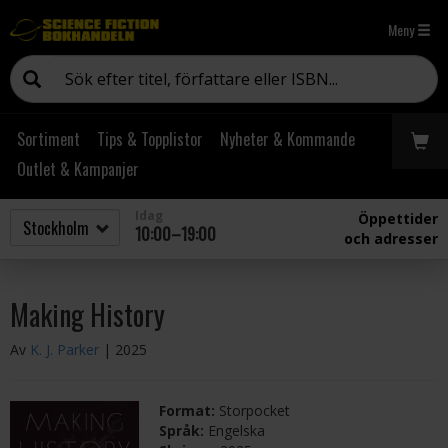
Meny
Sortiment
Tips & Topplistor
Nyheter & Kommande
Outlet & Kampanjer
Idag
Öppettider
10:00–19:00
och adresser
Making History
Av
K. J. Parker
| 2025
Format:
Storpocket
Språk:
Engelska