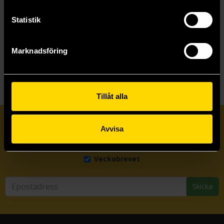
Läs mer
Beställ
Statistik
Marknadsföring
Visa allt
Tillåt alla
Prenumerera på vårt nyhetsbrev
Avvisa
Veckobrevet
Skicka