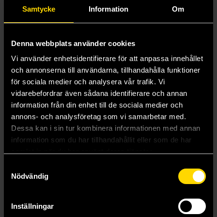
Mer från Theory 11
Samtycke
Information
Om
Denna webbplats använder cookies
Vi använder enhetsidentifierare för att anpassa innehållet
och annonserna till användarna, tillhandahålla funktioner
för sociala medier och analysera vår trafik. Vi
vidarebefordrar även sådana identifierare och annan
information från din enhet till de sociala medier och
annons- och analysföretag som vi samarbetar med.
Dessa kan i sin tur kombinera informationen med annan
information som du har tillhandahållit eller som de har
samlat in när du har använt deras tjänster.
Samtyckesval
Star Wars Playing Cards Red Version
Dune Playing Cards
Nödvändig
Star Wars
Dune
269 kr
269 kr
Inställningar